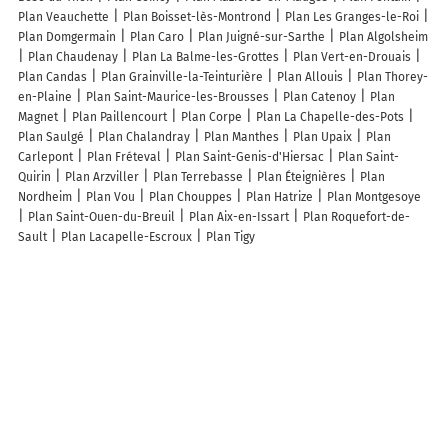
Plan Veauchette
Plan Boisset-lès-Montrond
Plan Les Granges-le-Roi
Plan Domgermain
Plan Caro
Plan Juigné-sur-Sarthe
Plan Algolsheim
Plan Chaudenay
Plan La Balme-les-Grottes
Plan Vert-en-Drouais
Plan Candas
Plan Grainville-la-Teinturière
Plan Allouis
Plan Thorey-
en-Plaine
Plan Saint-Maurice-les-Brousses
Plan Catenoy
Plan
Magnet
Plan Paillencourt
Plan Corpe
Plan La Chapelle-des-Pots
Plan Saulgé
Plan Chalandray
Plan Manthes
Plan Upaix
Plan
Carlepont
Plan Fréteval
Plan Saint-Genis-d'Hiersac
Plan Saint-
Quirin
Plan Arzviller
Plan Terrebasse
Plan Éteignières
Plan
Nordheim
Plan Vou
Plan Chouppes
Plan Hatrize
Plan Montgesoye
Plan Saint-Ouen-du-Breuil
Plan Aix-en-Issart
Plan Roquefort-de-
Sault
Plan Lacapelle-Escroux
Plan Tigy
Lieux à découvrir à Hénouville
Commerçants de Hénouville
Lancel Jean-Christophe
Aurélie Follain
Coach'N Image
Comité Des Fêtes D'Hénouville
Mairie - Hénouville
Aldric Offroy
Yacht Club Rouen 76
Bachelet Célie
A5digital
Ecoles
le P'tit Salon des Ongles
Église Saint-Michel
Cimetière de Hénouville
Alizé Liberté
Parking Mairie
Amicale Normande de Chasse
Arbre à
Pain
Caisse Mutuelle Action Sociale Complémentaire
Leroy Gilles
Les Buis De Boscherville
Court de Tennis
Association des Chasseurs À
l'Approche de la Forêt de Roumare Seine-maritime
Association de