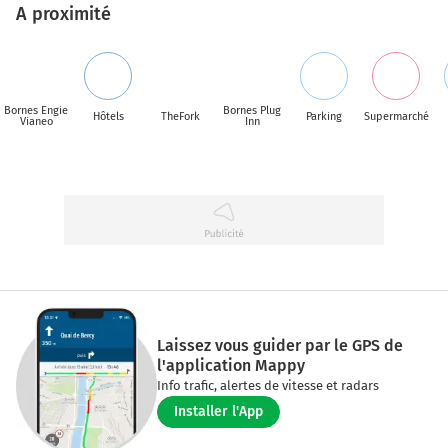
A proximité
Bornes Engie
Bornes Plug
Hôtels
TheFork
Parking
Supermarché
Vianeo
Inn
Laissez vous guider par le GPS de
l'application Mappy
Info trafic, alertes de vitesse et radars
Installer l'App