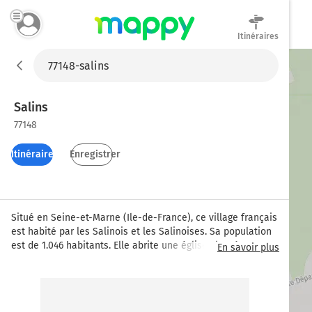
Itinéraires
Mappy
Salins
77148
Itinéraires
Enregistrer
Situé en Seine-et-Marne (Ile-de-France), ce village français 
est habité par les Salinois et les Salinoises. Sa population 
est de 1.046 habitants. Elle abrite une église classée au 
En savoir plus
titre des monuments historiques, l'église Saint-Apollinaire 
construite aux XIIIe et XIVe siècles.