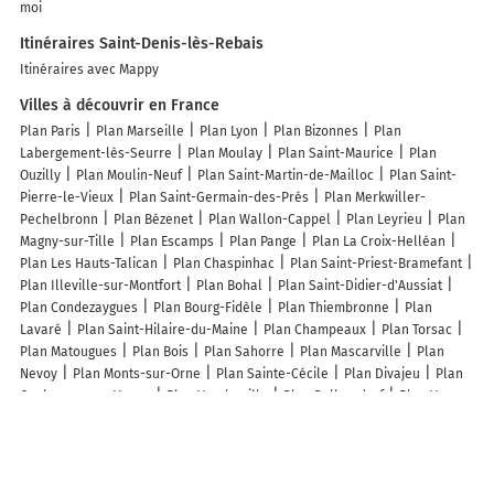
moi
Itinéraires Saint-Denis-lès-Rebais
Itinéraires avec Mappy
Villes à découvrir en France
Plan Paris
Plan Marseille
Plan Lyon
Plan Bizonnes
Plan
Labergement-lès-Seurre
Plan Moulay
Plan Saint-Maurice
Plan
Ouzilly
Plan Moulin-Neuf
Plan Saint-Martin-de-Mailloc
Plan Saint-
Pierre-le-Vieux
Plan Saint-Germain-des-Prés
Plan Merkwiller-
Pechelbronn
Plan Bézenet
Plan Wallon-Cappel
Plan Leyrieu
Plan
Magny-sur-Tille
Plan Escamps
Plan Pange
Plan La Croix-Helléan
Plan Les Hauts-Talican
Plan Chaspinhac
Plan Saint-Priest-Bramefant
Plan Illeville-sur-Montfort
Plan Bohal
Plan Saint-Didier-d'Aussiat
Plan Condezaygues
Plan Bourg-Fidèle
Plan Thiembronne
Plan
Lavaré
Plan Saint-Hilaire-du-Maine
Plan Champeaux
Plan Torsac
Plan Matougues
Plan Bois
Plan Sahorre
Plan Mascarville
Plan
Nevoy
Plan Monts-sur-Orne
Plan Sainte-Cécile
Plan Divajeu
Plan
Coulanges-sur-Yonne
Plan Vaudreville
Plan Ballersdorf
Plan Vernon
Plan Prunet
Plan Cizay-la-Madeleine
Plan Quérigut
Plan Lagarde
Plan Saint-Martin-de-l'Arçon
Plan Poligny
Plan Cauvigny
Lieux à découvrir à Saint-Denis-lès-Rebais