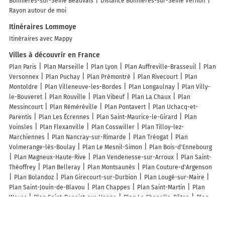
Bonnières-sur-Seine Beauvais
Distance Bonnières-sur-Seine Vernon
Rayon autour de moi
Itinéraires Lommoye
Itinéraires avec Mappy
Villes à découvrir en France
Plan Paris
Plan Marseille
Plan Lyon
Plan Auffreville-Brasseuil
Plan
Versonnex
Plan Puchay
Plan Prémontré
Plan Rivecourt
Plan
Montoldre
Plan Villeneuve-les-Bordes
Plan Longaulnay
Plan Villy-
le-Bouveret
Plan Rouville
Plan Vibeuf
Plan La Chaux
Plan
Messincourt
Plan Réméréville
Plan Pontavert
Plan Uchacq-et-
Parentis
Plan Les Écrennes
Plan Saint-Maurice-le-Girard
Plan
Voinsles
Plan Flexanville
Plan Cosswiller
Plan Tilloy-lez-
Marchiennes
Plan Nancray-sur-Rimarde
Plan Tréogat
Plan
Volmerange-lès-Boulay
Plan Le Mesnil-Simon
Plan Bois-d'Ennebourg
Plan Magneux-Haute-Rive
Plan Vendenesse-sur-Arroux
Plan Saint-
Théoffrey
Plan Belleray
Plan Montsaunès
Plan Couture-d'Argenson
Plan Bolandoz
Plan Girecourt-sur-Durbion
Plan Lougé-sur-Maire
Plan Saint-Jouin-de-Blavou
Plan Chappes
Plan Saint-Martin
Plan
Weyer
Plan Saint-Benoist-sur-Vanne
Plan La Chapelle-Bâton
Plan
Quesnoy-sur-Airaines
Plan Lescurry
Plan Domèvre-sur-Avière
Plan
Grand-Rozoy
Plan 8e Arrondissement Paris
Plan Pithiviers-le-Vieil