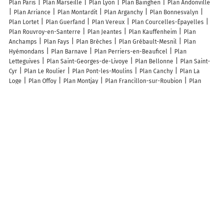
Plan Paris
Plan Marseille
Plan Lyon
Plan Bainghen
Plan Andonville
Plan Arriance
Plan Montardit
Plan Arganchy
Plan Bonnesvalyn
Plan Lortet
Plan Guerfand
Plan Vereux
Plan Courcelles-Épayelles
Plan Rouvroy-en-Santerre
Plan Jeantes
Plan Kauffenheim
Plan
Anchamps
Plan Fays
Plan Brèches
Plan Grébault-Mesnil
Plan
Hyémondans
Plan Barnave
Plan Perriers-en-Beauficel
Plan
Letteguives
Plan Saint-Georges-de-Livoye
Plan Bellonne
Plan Saint-
Cyr
Plan Le Roulier
Plan Pont-les-Moulins
Plan Canchy
Plan La
Loge
Plan Offoy
Plan Montjay
Plan Francillon-sur-Roubion
Plan
Saint-Germain-de-Vibrac
Plan Barbazan-Dessus
Plan Parey-sous-
Montfort
Plan Senuc
Plan Hazembourg
Plan Mercoeur
Plan
Beauvois
Plan Cheignieu-la-Balme
Plan Montbrand
Plan Le Meix-
Tiercelin
Plan Fréchou
Plan Chaouilley
Plan 8e Arrondissement
Paris
Plan Noeux-les-Mines
Plan Santes
Plan Oô
Plan Bouessay
Plan Murat
Lieux à découvrir à Dannemarie
Mairie - Dannemarie
Pauline Dos Reis
Cimetière
Plaine de Jeux
Le
Moulin de Dannemarie
Comite d'Organisation des Fetes de Dan
Lebrun
Marc
Karine Beuzon
Guillaume Marechal
Les lieux populaires à Dannemarie
Le Moulin de Dannemarie