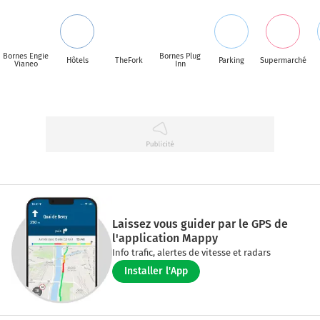
Bornes Engie
Bornes Plug
Hôtels
TheFork
Parking
Supermarché
Vianeo
Inn
Laissez vous guider par le GPS de
l'application Mappy
Info trafic, alertes de vitesse et radars
Installer l'App