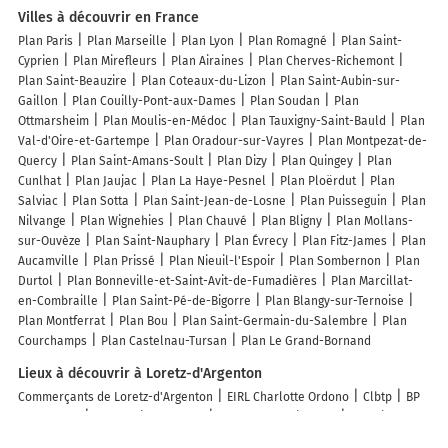
Villes à découvrir en France
Plan Paris
Plan Marseille
Plan Lyon
Plan Romagné
Plan Saint-
Cyprien
Plan Mirefleurs
Plan Airaines
Plan Cherves-Richemont
Plan Saint-Beauzire
Plan Coteaux-du-Lizon
Plan Saint-Aubin-sur-
Gaillon
Plan Couilly-Pont-aux-Dames
Plan Soudan
Plan
Ottmarsheim
Plan Moulis-en-Médoc
Plan Tauxigny-Saint-Bauld
Plan
Val-d'Oire-et-Gartempe
Plan Oradour-sur-Vayres
Plan Montpezat-de-
Quercy
Plan Saint-Amans-Soult
Plan Dizy
Plan Quingey
Plan
Cunlhat
Plan Jaujac
Plan La Haye-Pesnel
Plan Ploërdut
Plan
Salviac
Plan Sotta
Plan Saint-Jean-de-Losne
Plan Puisseguin
Plan
Nilvange
Plan Wignehies
Plan Chauvé
Plan Bligny
Plan Mollans-
sur-Ouvèze
Plan Saint-Nauphary
Plan Évrecy
Plan Fitz-James
Plan
Aucamville
Plan Prissé
Plan Nieuil-l'Espoir
Plan Sombernon
Plan
Durtol
Plan Bonneville-et-Saint-Avit-de-Fumadières
Plan Marcillat-
en-Combraille
Plan Saint-Pé-de-Bigorre
Plan Blangy-sur-Ternoise
Plan Montferrat
Plan Bou
Plan Saint-Germain-du-Salembre
Plan
Courchamps
Plan Castelnau-Tursan
Plan Le Grand-Bornand
Lieux à découvrir à Loretz-d'Argenton
Commerçants de Loretz-d'Argenton
EIRL Charlotte Ordono
Clbtp
BP
Couverture
Stephanie De Souza
Alta Constructions SA
Perdriau
Stéphane
Delaune David
EIRL Couverture Roy
Coutant Sylvain