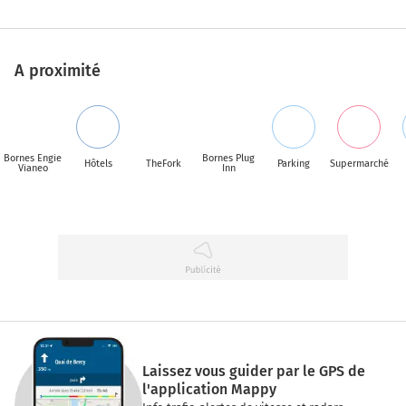
A proximité
Bornes Engie
Bornes Plug
Hôtels
TheFork
Parking
Supermarché
Vianeo
Inn
Laissez vous guider par le GPS de
l'application Mappy