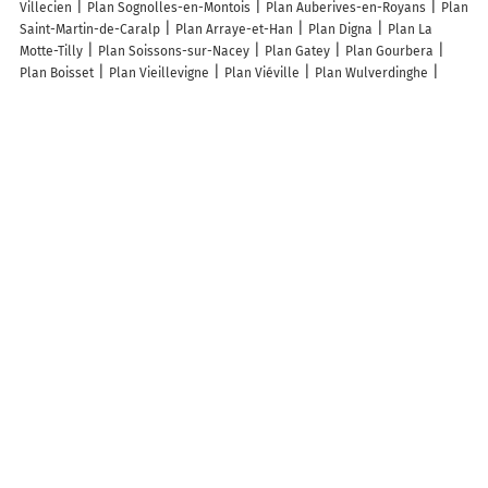
Villecien
Plan Sognolles-en-Montois
Plan Auberives-en-Royans
Plan
Saint-Martin-de-Caralp
Plan Arraye-et-Han
Plan Digna
Plan La
Motte-Tilly
Plan Soissons-sur-Nacey
Plan Gatey
Plan Gourbera
Plan Boisset
Plan Vieillevigne
Plan Viéville
Plan Wulverdinghe
Plan Saint-Preuil
Plan Boissy-aux-Cailles
Plan Lisores
Plan
Lauresses
Plan Abbéville-lès-Conflans
Plan Idrac-Respaillès
Plan
Segonzac
Plan Chaudenay
Plan Juxue
Plan Pradelles
Plan Hermin
Plan Castifao
Plan Maillas
Plan Saint-Gratien-Savigny
Plan
Xaronval
Plan Neuvic
Plan Norges-la-Ville
Plan Ranspach-le-Bas
Lieux à découvrir à Saint-Gratien
KDP Concept
Cueillette de Saint Gratien
Mairie - Saint-Gratien
Sas Cr
7 Taxi
Aikido Saint Gratien
Cidrerie de la Garenne
Cimetière de Saint-
Gratien
Église
Salle des Fêtes
Terrain de Football
Coquelle Eric
EURL
Liénart Bertrand
La Cueillette Chapeau de Paille
Terrains de
Pétanque
Terrain de football
Hypnotic
Gts Rallye
Cidrerie du Pays
des Coudriers
Pizza Plus 1
Ecole primaire DE L'HALLUE
A découvrir autour de Saint-Gratien
Val-de-Maison
Frémont
Info-trafic en France
Info trafic