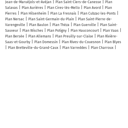
Jean-de-Maruéjols-et-Avéjan
Plan Saint-Ciers-de-Canesse
Plan
Salavas
Plan Aurières
Plan Cires-lès-Mello
Plan Avord
Plan
Pierres
Plan Hilsenheim
Plan La Fresnais
Plan Cubzac-les-Ponts
Plan Nersac
Plan Saint-Germain-du-Plain
Plan Saint-Pierre-de-
Varengeville
Plan Baulon
Plan Théza
Plan Guerville
Plan Saint-
Sauveur
Plan Wisches
Plan Potigny
Plan Hauconcourt
Plan Vaas
Plan Bersée
Plan Allemans
Plan Preuilly-sur-Claise
Plan Rivière-
Saas-et-Gourby
Plan Domessin
Plan Rives-du-Couesnon
Plan Blyes
Plan Bretteville-du-Grand-Caux
Plan Varreddes
Plan Charroux
Plan Froncles
Plan Bannay
Plan Ruffieux
Plan Poligné
Plan
Neufmanil
Plan Tréjouls
Plan Saint-Maigner
Plan Villeneuve-lès-
Béziers
Lieux à découvrir à Villers-Bocage
Commerçants de Villers-Bocage
Ombeline Demoury Tanghe
Le Petit
Fumiste
Le Petit Fumiste
SD Propreté
Schenker France
Clinique
vétérinaire de Villers-Bocage - Sevetys
Autosur
Céline Godeau
Comlev SAS
Garage Dilloard
Acrodent
Beton Et Materiaux du Bocage
EPI Prévention
Gendarmerie Nationale
Market Villers-Bocage
O
Forno SARL
La Poste
Cabinet Gobin Expertise Comptable
@rtys'cuisines Artys Sarl
Ethikepok
Maison Familiale Rurale
Carrefour Drive Villers-Bocage
ALDI Marché
Arrovert
Carrefour
Market
Le Bocage Taxi
La Banque Postale
D.M.S Manutention SARL