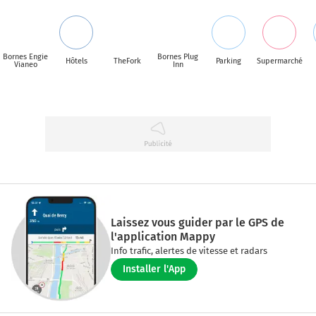
Bornes Engie
Bornes Plug
Hôtels
TheFork
Parking
Supermarché
Vianeo
Inn
Laissez vous guider par le GPS de
l'application Mappy
Info trafic, alertes de vitesse et radars
Installer l'App