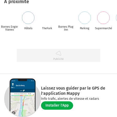
A proximité
Bornes Engie
Bornes Plug
Hôtels
TheFork
Parking
Supermarché
Vianeo
Inn
Laissez vous guider par le GPS de
l'application Mappy
Info trafic, alertes de vitesse et radars
Installer l'App