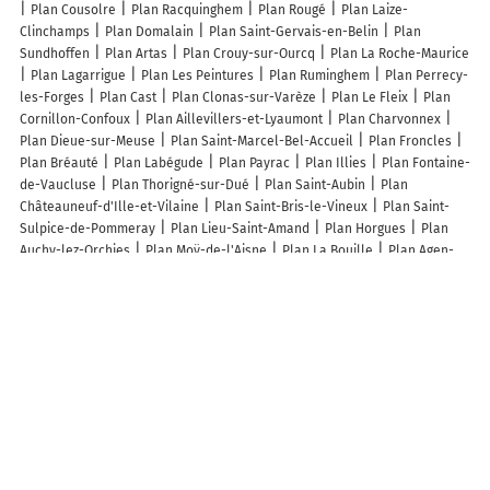
Plan Cousolre
Plan Racquinghem
Plan Rougé
Plan Laize-
Clinchamps
Plan Domalain
Plan Saint-Gervais-en-Belin
Plan
Sundhoffen
Plan Artas
Plan Crouy-sur-Ourcq
Plan La Roche-Maurice
Plan Lagarrigue
Plan Les Peintures
Plan Ruminghem
Plan Perrecy-
les-Forges
Plan Cast
Plan Clonas-sur-Varèze
Plan Le Fleix
Plan
Cornillon-Confoux
Plan Aillevillers-et-Lyaumont
Plan Charvonnex
Plan Dieue-sur-Meuse
Plan Saint-Marcel-Bel-Accueil
Plan Froncles
Plan Bréauté
Plan Labégude
Plan Payrac
Plan Illies
Plan Fontaine-
de-Vaucluse
Plan Thorigné-sur-Dué
Plan Saint-Aubin
Plan
Châteauneuf-d'Ille-et-Vilaine
Plan Saint-Bris-le-Vineux
Plan Saint-
Sulpice-de-Pommeray
Plan Lieu-Saint-Amand
Plan Horgues
Plan
Auchy-lez-Orchies
Plan Moÿ-de-l'Aisne
Plan La Bouille
Plan Agen-
d'Aveyron
Plan Sablières
Plan Moutiers
Plan Goussonville
Plan
Brissay-Choigny
Plan Argelos
Plan Saint-Sulpice-de-Royan
Lieux à découvrir à Brouchy
Commerçants de Brouchy
Mairie - Brouchy
François Frères Repagri
Персу Маркет
Персу Маркет
Персу Маркет
Персу Маркет
Гробље Међа
Гробље Банатски Двор
Гробље Банатско Карађорђево
Гробље Торак
Црква Блажене Девице Марије
Статуа Пенелопа
Гробље Житиште
Тсв
Дисконт
Републички Геодетски Завод - Служба За Катастар Непокретности
Житиште
Нис Петрол Житиште Темишварски Друм
Гомек
Парк
Pošta
Srbije
UniCredit Bank
Pošta Srbije
Pošta Srbije
Gomex
Pošta