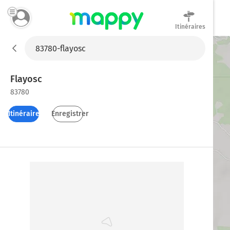
Itinéraires
Mappy
Flayosc
83780
Itinéraires
Enregistrer