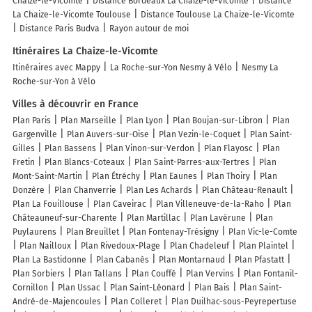
Chaize-le-Vicomte
Distance Bordeaux La Chaize-le-Vicomte
Distance
La Chaize-le-Vicomte Toulouse
Distance Toulouse La Chaize-le-Vicomte
Distance Paris Budva
Rayon autour de moi
Itinéraires La Chaize-le-Vicomte
Itinéraires avec Mappy
La Roche-sur-Yon Nesmy à Vélo
Nesmy La
Roche-sur-Yon à Vélo
Villes à découvrir en France
Plan Paris
Plan Marseille
Plan Lyon
Plan Boujan-sur-Libron
Plan
Gargenville
Plan Auvers-sur-Oise
Plan Vezin-le-Coquet
Plan Saint-
Gilles
Plan Bassens
Plan Vinon-sur-Verdon
Plan Flayosc
Plan
Fretin
Plan Blancs-Coteaux
Plan Saint-Parres-aux-Tertres
Plan
Mont-Saint-Martin
Plan Étréchy
Plan Eaunes
Plan Thoiry
Plan
Donzère
Plan Chanverrie
Plan Les Achards
Plan Château-Renault
Plan La Fouillouse
Plan Caveirac
Plan Villeneuve-de-la-Raho
Plan
Châteauneuf-sur-Charente
Plan Martillac
Plan Lavérune
Plan
Puylaurens
Plan Breuillet
Plan Fontenay-Trésigny
Plan Vic-le-Comte
Plan Nailloux
Plan Rivedoux-Plage
Plan Chadeleuf
Plan Plaintel
Plan La Bastidonne
Plan Cabanès
Plan Montarnaud
Plan Pfastatt
Plan Sorbiers
Plan Tallans
Plan Couffé
Plan Vervins
Plan Fontanil-
Cornillon
Plan Ussac
Plan Saint-Léonard
Plan Bais
Plan Saint-
André-de-Majencoules
Plan Colleret
Plan Duilhac-sous-Peyrepertuse