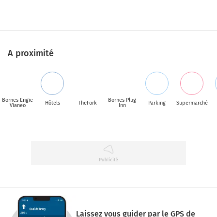
A proximité
Bornes Engie
Bornes Plug
Hôtels
TheFork
Parking
Supermarché
Vianeo
Inn
Laissez vous guider par le GPS de