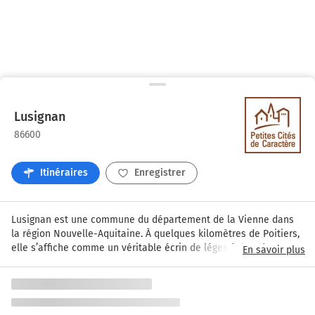
Lusignan
86600
Itinéraires
Enregistrer
Lusignan est une commune du département de la Vienne dans 
la région Nouvelle-Aquitaine. À quelques kilomètres de Poitiers, 
elle s’affiche comme un véritable écrin de légendes et de 
En savoir plus
patrimoine. Connue pour être le berceau de la célèbre fée 
Mélusine, cette cité médiévale transporte ses visiteurs dans un 
univers enchanteur, entre ruelles chargées d’histoire et vestiges 
de son château fort. Ici, chaque pierre semble murmurer des 