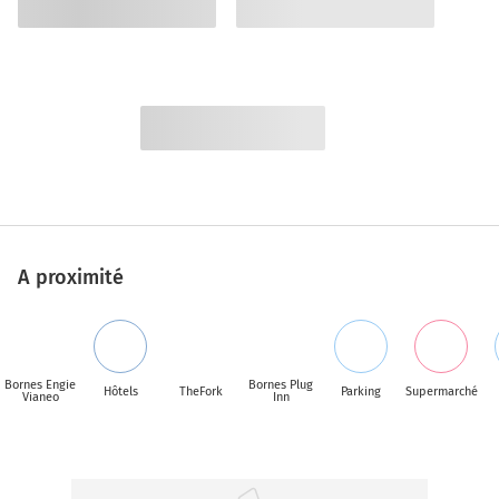
A proximité
Bornes Engie
Bornes Plug
Hôtels
TheFork
Parking
Supermarché
Vianeo
Inn