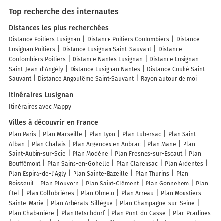
Top recherche des internautes
Distances les plus recherchées
Distance Poitiers Lusignan
Distance Poitiers Coulombiers
Distance
Lusignan Poitiers
Distance Lusignan Saint-Sauvant
Distance
Coulombiers Poitiers
Distance Nantes Lusignan
Distance Lusignan
Saint-Jean-d'Angély
Distance Lusignan Nantes
Distance Couhé Saint-
Sauvant
Distance Angoulême Saint-Sauvant
Rayon autour de moi
Itinéraires Lusignan
Itinéraires avec Mappy
Villes à découvrir en France
Plan Paris
Plan Marseille
Plan Lyon
Plan Lubersac
Plan Saint-
Alban
Plan Chalais
Plan Argences en Aubrac
Plan Mane
Plan
Saint-Aubin-sur-Scie
Plan Modène
Plan Fresnes-sur-Escaut
Plan
Bouffémont
Plan Sains-en-Gohelle
Plan Clarensac
Plan Ardentes
Plan Espira-de-l'Agly
Plan Sainte-Bazeille
Plan Thurins
Plan
Boisseuil
Plan Plouvorn
Plan Saint-Clément
Plan Gonnehem
Plan
Étel
Plan Collobrières
Plan Olmeto
Plan Arreau
Plan Moustiers-
Sainte-Marie
Plan Arbérats-Sillègue
Plan Champagne-sur-Seine
Plan Chabanière
Plan Betschdorf
Plan Pont-du-Casse
Plan Pradines