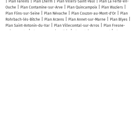
Plan Fareins
Plan Lherm
Plan Villers-Saint-Paul
Plan La Ferté-en-
Ouche
Plan Contamine-sur-Arve
Plan Quincampoix
Plan Waziers
Plan Flins-sur-Seine
Plan Névache
Plan Couzon-au-Mont-d'Or
Plan
Rohrbach-lès-Bitche
Plan Arzens
Plan Annet-sur-Marne
Plan Blyes
Plan Saint-Antonin-du-Var
Plan Villecomtal-sur-Arros
Plan Fresne-
Saint-Mamès
Plan Rozet-Saint-Albin
Plan Lésignac-Durand
Plan
Bricqueville
Lieux à découvrir à Lusignan
Commerçants de Lusignan
Clinique Veterinaire
Agence Groupama
Lusignan
Le Chapeau Rouge
Le courant alternatif
Les Mélu'zines
Beau and Co
Audilab / Audioprothésiste Lusignan
Chiens Zen
Garage
Des Promenades
Mon Contrôle Technique
Ambulances Mélusine
Eaux de Vienne - Siveer
Entreprise Contival SARL
A Getreau
Coupe Et
Passion
Arums Et Senteurs
Manceau
Presse Melusine
Pompes
Funèbres Gagnaire
Edlm
Credit Agricole Lusignan
Terrena Pro
Caroline Texier
Sébastien Fournier
Arb
Collectif Mélusine
France
services de Lusignan
Garage Victor
La Balade Mélusine
La Poste
Agence Communale
Les lieux populaires à Lusignan
Le Chapeau Rouge
Le clos mélior
Maison Galice à Lusignan village
médiéval - Base loisir gratuite- 30 min Futuroscope
La chambre aux