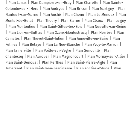
Plan Lanas
Plan Dampierre-en-Bray
Plan Charette
Plan Sainte-
Colombe-sur-l'Hers
Plan Andryes
Plan Bricon
Plan Martigny
Plan
Nanteuil-sur-Marne
Plan Anché
Plan Chenu
Plan Le Menoux
Plan
Montel-de-Gelat
Plan Thoury
Plan Biarne
Plan Céaux
Plan Luigny
Plan Montoulieu
Plan Saint-Gilles-les-Bois
Plan Neuville-sur-Seine
Plan Lion-en-Sullias
Plan Ozenx-Montestrucq
Plan Herrère
Plan
Camalès
Plan Thevet-Saint-Julien
Plan Anneville-en-Saire
Plan
Félines
Plan Bélaye
Plan La Noë-Blanche
Plan Yvoy-le-Marron
Plan Tamerville
Plan Poillé-sur-Vègre
Plan Genouillé
Plan
Chantecoq
Plan Aurouër
Plan Magnoncourt
Plan Mornay-sur-Allier
Plan Saint-Denoual
Plan Perthes
Plan Saint-Pierre-Aigle
Plan
Tubersent
Plan Saint-Jean-Lespinasse
Plan Fontiès-d'Aude
Plan
Lesges
Plan Campan
Plan Urzy
Lieux à découvrir à Lussac-les-Églises
Commerçants de Lussac-les-Églises
Bricofer
Aréas Assurances Jean-
Jacques BAYLE
Pharmacie Raynaud
Spar
France services de Lussac-
les-Eglises
Marche Bois
Chabroullet
Banque Postale
Mairie -
Lussac-les-Églises
Auriault Michel
Chez Moustache
Henriques Paolo
D.a.v.s
Hôtel Des Mines
Église Saint-Martial
Cimetière de Lussac-
les-Eglises
Mobive
Stade du Piquet
Terrains de la Salle Polyvalente
Benjamin Roxburgh
Danièle Léonard
Guillou Laurence
Léonard
Moreau
Brule Pere Et Fils
Courivault Philippe
Circuits de Randonnee