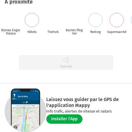
A proximité
Bornes Engie
Bornes Plug
Hôtels
TheFork
Parking
Supermarché
Vianeo
Inn
Laissez vous guider par le GPS de
l'application Mappy
Info trafic, alertes de vitesse et radars
Installer l'App