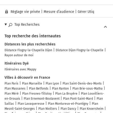
Réglage vie privée
|
Mesure d’audience
|
Gérer Utiq
Top Recherches
Top recherche des internautes
Distances les plus recherchées
Distance Flogny-la-Chapelle Dijon
Distance Dijon Flogny-la-Chapelle
Rayon autour de moi
Itinéraires Dyé
Itinéraires avec Mappy
Villes à découvrir en France
Plan Paris
Plan Marseille
Plan Lyon
Plan Saint-Denis-des-Monts
Plan Massanes
Plan Belfonds
Plan Ranton
Plan Brie-sous-Matha
Plan Méré
Plan Fresnes-Tilloloy
Plan La Bruyère
Plan Louvilliers-
en-Drouais
Plan Ernemont-Boutavent
Plan Pont-Saint-Mard
Plan
Saillac
Plan Lavaqueresse
Plan Montureux-et-Prantigny
Plan
Mesnil-Saint-Georges
Plan Nivillers
Plan Dancy
Plan Knoersheim