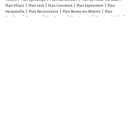
Plan Villars
Plan Lent
Plan Courmont
Plan Expiremont
Plan
Herqueville
Plan Recouvrance
Plan Beney-en-Woëvre
Plan
Pradières
Plan Hyet
Plan Changy
Plan Mormès
Plan Laval-d'Aix
Plan Plaimbois-Vennes
Plan Dannemarie
Plan Les Bâties
Plan
Orgeval
Plan Chazelles-sur-Albe
Plan La Genevroye
Plan Ardengost
Plan Romain
Plan Cardo-Torgia
Plan Silly-en-Saulnois
Plan Aix-en-
Provence
Plan La Garde
Plan Villemomble
Plan Ambarès-et-Lagrave
Plan Nérac
Plan Peyrolles-en-Provence
Plan Fontcouverte-la-
Toussuire
Plan Monségur
Plan La Giettaz
Plan Tréveray
Plan
Marmagne
Plan Frévillers
Lieux à découvrir à Bois-d'Arcy
Mairie - Bois-d'Arcy
Église
Cimetière De Bois-D'Arcy
Club Avallon
Volley Ball Association
A découvrir autour de Bois-d'Arcy
Le Saussois
Les Champs Gras
Vaudonjon
Malvoisine
La Perrière
Farges
Fontenille
Île au Cornu
Info-trafic en France
Info trafic
Pistes cyclables en France