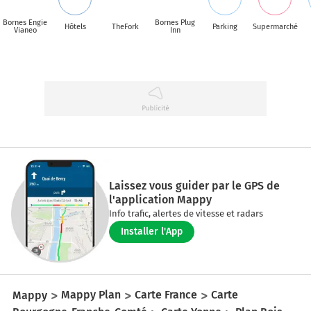
Bornes Engie
Bornes Plug
Hôtels
TheFork
Parking
Supermarché
Vianeo
Inn
Laissez vous guider par le GPS de
l'application Mappy
Info trafic, alertes de vitesse et radars
Installer l'App
Mappy
Mappy Plan
Carte France
Carte