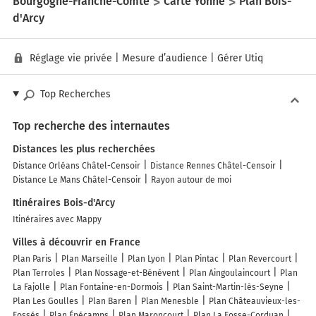
Bourgogne-Franche-Comté
Carte Yonne
Plan Bois-
d'Arcy
Réglage vie privée
|
Mesure d’audience
|
Gérer Utiq
Top Recherches
Top recherche des internautes
Distances les plus recherchées
Distance Orléans Châtel-Censoir
Distance Rennes Châtel-Censoir
Distance Le Mans Châtel-Censoir
Rayon autour de moi
Itinéraires Bois-d'Arcy
Itinéraires avec Mappy
Villes à découvrir en France
Plan Paris
Plan Marseille
Plan Lyon
Plan Pintac
Plan Revercourt
Plan Terroles
Plan Nossage-et-Bénévent
Plan Aingoulaincourt
Plan
La Fajolle
Plan Fontaine-en-Dormois
Plan Saint-Martin-lès-Seyne
Plan Les Goulles
Plan Baren
Plan Menesble
Plan Châteauvieux-les-
Fossés
Plan Épécamps
Plan Maroncourt
Plan La Fosse-Corduan