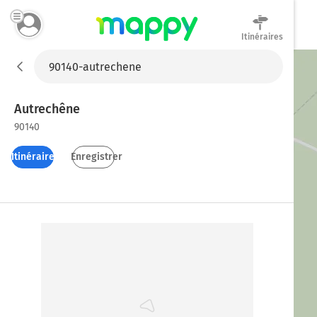
Itinéraires
Mappy
Autrechêne
90140
Itinéraires
Enregistrer