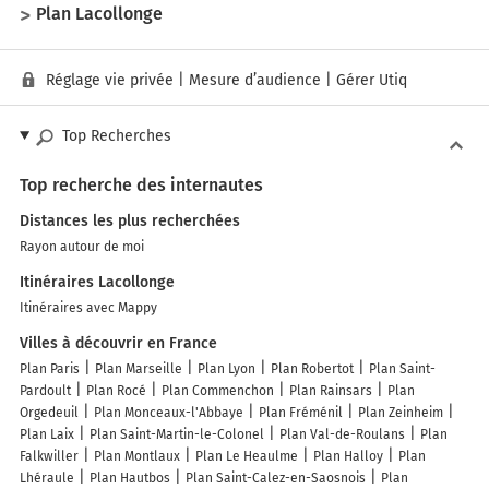
Plan Lacollonge
Réglage vie privée
|
Mesure d’audience
|
Gérer Utiq
Top Recherches
Top recherche des internautes
Distances les plus recherchées
Rayon autour de moi
Itinéraires Lacollonge
Itinéraires avec Mappy
Villes à découvrir en France
Plan Paris
Plan Marseille
Plan Lyon
Plan Robertot
Plan Saint-
Pardoult
Plan Rocé
Plan Commenchon
Plan Rainsars
Plan
Orgedeuil
Plan Monceaux-l'Abbaye
Plan Fréménil
Plan Zeinheim
Plan Laix
Plan Saint-Martin-le-Colonel
Plan Val-de-Roulans
Plan
Falkwiller
Plan Montlaux
Plan Le Heaulme
Plan Halloy
Plan
Lhéraule
Plan Hautbos
Plan Saint-Calez-en-Saosnois
Plan