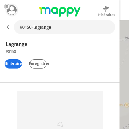
Itinéraires
Mappy
Lagrange
90150
Itinéraires
Enregistrer