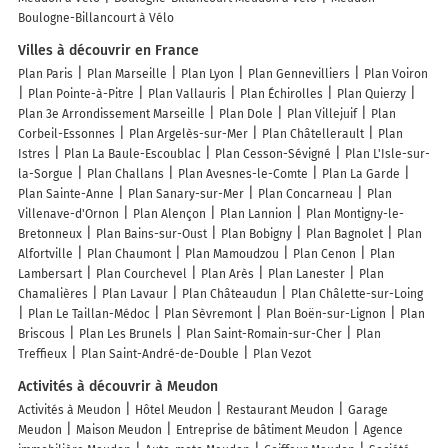
Boulogne-Billancourt à Vélo
Villes à découvrir en France
Plan Paris
Plan Marseille
Plan Lyon
Plan Gennevilliers
Plan Voiron
Plan Pointe-à-Pitre
Plan Vallauris
Plan Échirolles
Plan Quierzy
Plan 3e Arrondissement Marseille
Plan Dole
Plan Villejuif
Plan
Corbeil-Essonnes
Plan Argelès-sur-Mer
Plan Châtellerault
Plan
Istres
Plan La Baule-Escoublac
Plan Cesson-Sévigné
Plan L'Isle-sur-
la-Sorgue
Plan Challans
Plan Avesnes-le-Comte
Plan La Garde
Plan Sainte-Anne
Plan Sanary-sur-Mer
Plan Concarneau
Plan
Villenave-d'Ornon
Plan Alençon
Plan Lannion
Plan Montigny-le-
Bretonneux
Plan Bains-sur-Oust
Plan Bobigny
Plan Bagnolet
Plan
Alfortville
Plan Chaumont
Plan Mamoudzou
Plan Cenon
Plan
Lambersart
Plan Courchevel
Plan Arès
Plan Lanester
Plan
Chamalières
Plan Lavaur
Plan Châteaudun
Plan Châlette-sur-Loing
Plan Le Taillan-Médoc
Plan Sèvremont
Plan Boën-sur-Lignon
Plan
Briscous
Plan Les Brunels
Plan Saint-Romain-sur-Cher
Plan
Treffieux
Plan Saint-André-de-Double
Plan Vezot
Activités à découvrir à Meudon
Activités à Meudon
Hôtel Meudon
Restaurant Meudon
Garage
Meudon
Maison Meudon
Entreprise de bâtiment Meudon
Agence