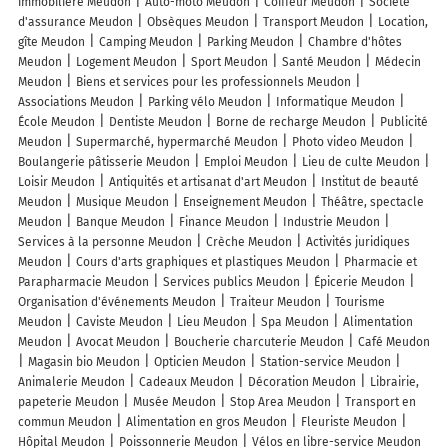
immobilière Meudon
Auto-moto Meudon
Coiffeur Meudon
Société
d'assurance Meudon
Obsèques Meudon
Transport Meudon
Location,
gîte Meudon
Camping Meudon
Parking Meudon
Chambre d'hôtes
Meudon
Logement Meudon
Sport Meudon
Santé Meudon
Médecin
Meudon
Biens et services pour les professionnels Meudon
Associations Meudon
Parking vélo Meudon
Informatique Meudon
École Meudon
Dentiste Meudon
Borne de recharge Meudon
Publicité
Meudon
Supermarché, hypermarché Meudon
Photo video Meudon
Boulangerie pâtisserie Meudon
Emploi Meudon
Lieu de culte Meudon
Loisir Meudon
Antiquités et artisanat d'art Meudon
Institut de beauté
Meudon
Musique Meudon
Enseignement Meudon
Théâtre, spectacle
Meudon
Banque Meudon
Finance Meudon
Industrie Meudon
Services à la personne Meudon
Crèche Meudon
Activités juridiques
Meudon
Cours d'arts graphiques et plastiques Meudon
Pharmacie et
Parapharmacie Meudon
Services publics Meudon
Épicerie Meudon
Organisation d'événements Meudon
Traiteur Meudon
Tourisme
Meudon
Caviste Meudon
Lieu Meudon
Spa Meudon
Alimentation
Meudon
Avocat Meudon
Boucherie charcuterie Meudon
Café Meudon
Magasin bio Meudon
Opticien Meudon
Station-service Meudon
Animalerie Meudon
Cadeaux Meudon
Décoration Meudon
Librairie,
papeterie Meudon
Musée Meudon
Stop Area Meudon
Transport en
commun Meudon
Alimentation en gros Meudon
Fleuriste Meudon
Hôpital Meudon
Poissonnerie Meudon
Vélos en libre-service Meudon