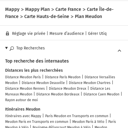
Mappy
Mappy Plan
Carte France
Carte Île-de-
France
Carte Hauts-de-Seine
Plan Meudon
Réglage vie privée
|
Mesure d’audience
|
Gérer Utiq
Top Recherches
Top recherche des internautes
Distances les plus recherchées
Distance Meudon Paris
Distance Paris Meudon
Distance Versailles
Meudon
Distance Meudon Deauville
Distance Meudon Chartres
Distance Meudon Rennes
Distance Meudon Dreux
Distance Les
Mureaux Meudon
Distance Meudon Bordeaux
Distance Caen Meudon
Rayon autour de moi
Itinéraires Meudon
Itinéraires avec Mappy
Paris Meudon en Transports en commun
Meudon Paris en Transports en commun
Meudon Paris à Vélo
Paris
Meudon à Vélo
Boulogne-Billancourt Meudon à Vélo
Meudon