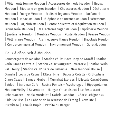
Vêtements femme Meudon
Accessoires de mode Meudon
Bijoux
Meudon
Bijouterie en gros Meudon
Chaussures Meudon
Déchetterie
Meudon
Énergie Meudon
Fruits et légumes Meudon
Parfumerie
Meudon
Tabac Meudon
Téléphonie et internet Meudon
Vêtements
Meudon
Bar, club Meudon
Centre équestre et d'équitation Meudon
Fromagerie Meudon
Hifi électroménager Meudon
Imprimerie Meudon
Jardinerie Meudon
Meubles Meudon
Poste Meudon
Presse Meudon
Vétérinaire Meudon
Alarme, surveillance Meudon
Bricolage Meudon
Centre commercial Meudon
Environnement Meudon
Gare Meudon
Lieux à découvrir à Meudon
Commerçants de Meudon
Station Vélib' Place Tony de Graaff
Station
Vélib' Place Centrale
Station Vélib' Vaugirard - Verrerie
Station Vélib'
Val-Fleury
Station Vélib' Gare de Bellevue
New Tandoori House
Oisushi
Louis de Cagny
L'Escarbille
Dacosta Colette - Orthoptiste
Claire Cazes
Samuel Guibal
Tajmahal Express
L'Escale Caraibéenne
Adour
Miromar Cafe
Rosina Pontois - Psychologue
Hippopotamus
Meudon-Vélizy
Seventeen
Hangar Y - Le bistrot
Le Restaurant
UrbanSoccer
Nadia Mordelet
Gabriel Mondor
Cédric Lebigre SAS
Sibieude Elsa
La Cabane de la Terrasse de l’Étang
Nova Kfé
L'Ermitage
Amélie Dupin
L'Etoile du Berger
Les lieux populaires à Meudon