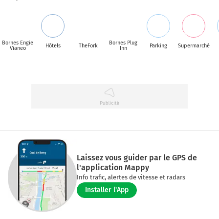
Bornes Engie
Bornes Plug
Hôtels
TheFork
Parking
Supermarché
Vianeo
Inn
Laissez vous guider par le GPS de
l'application Mappy
Info trafic, alertes de vitesse et radars
Installer l'App