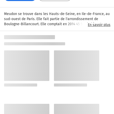
Meudon se trouve dans les Hauts-de-Seine, en Ile-de-France, au 
sud-ouest de Paris. Elle fait partie de l'arrondissement de 
Boulogne-Billancourt. Elle comptait en 2014 45 507 habitants. On 
En savoir plus
retrouve sur le territoire de la commune une grande forêt qui 
abrite le Menhir de la pierre au Moine.