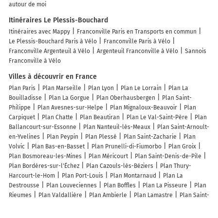
autour de moi
Itinéraires Le Plessis-Bouchard
Itinéraires avec Mappy
Franconville Paris en Transports en commun
Le Plessis-Bouchard Paris à Vélo
Franconville Paris à Vélo
Franconville Argenteuil à Vélo
Argenteuil Franconville à Vélo
Sannois
Franconville à Vélo
Villes à découvrir en France
Plan Paris
Plan Marseille
Plan Lyon
Plan Le Lorrain
Plan La
Bouilladisse
Plan La Gorgue
Plan Oberhausbergen
Plan Saint-
Philippe
Plan Avesnes-sur-Helpe
Plan Mignaloux-Beauvoir
Plan
Carpiquet
Plan Chatte
Plan Beautiran
Plan Le Val-Saint-Père
Plan
Ballancourt-sur-Essonne
Plan Nanteuil-lès-Meaux
Plan Saint-Arnoult-
en-Yvelines
Plan Peypin
Plan Plessé
Plan Saint-Zacharie
Plan
Volvic
Plan Bas-en-Basset
Plan Prunelli-di-Fiumorbo
Plan Groix
Plan Bosmoreau-les-Mines
Plan Méricourt
Plan Saint-Denis-de-Pile
Plan Bordères-sur-l'Échez
Plan Cazouls-lès-Béziers
Plan Thury-
Harcourt-le-Hom
Plan Port-Louis
Plan Montarnaud
Plan La
Destrousse
Plan Louveciennes
Plan Boffles
Plan La Pisseure
Plan
Rieumes
Plan Valdallière
Plan Ambierle
Plan Lamastre
Plan Saint-
Pierre-lès-Elbeuf
Plan Saint-Éloy-les-Mines
Plan Arette
Plan
Sartilly-Baie-Bocage
Plan Champagne-sur-Seine
Plan Pleuven
Plan