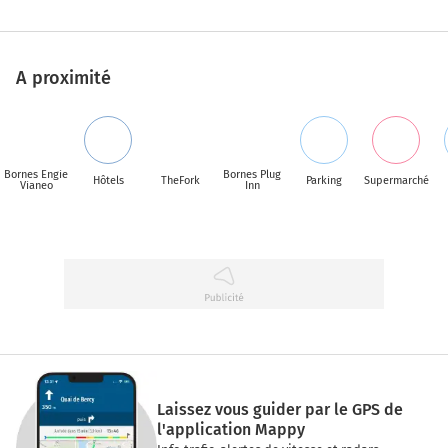
A proximité
Bornes Engie
Bornes Plug
Hôtels
TheFork
Parking
Supermarché
Vianeo
Inn
Laissez vous guider par le GPS de
l'application Mappy