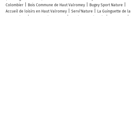
Colombier
Bois Commune de Haut Valromey
Bugey Sport Nature
Accueil de loisirs en Haut Valromey
Servi'Nature
La Guinguette de la
Vendrolière
Equus Pleine Nature
Archives Multimedia
Le Refuge
Les demoiselles du plateau
Trounday Virginie
Randonnée Circuit
d'Hotonnes Aux Plans
Parking vélo
Col de la Cheminée
Col de
Bérentin
Église Saint-François-De-Sales Dite De Retord
Golet Sapin
Golet Géla
Découvrez nos autres destinations touristiques
Lieux-dits
Quartier
Forêts
Zones industrielles
Iles
Etendues
d’eau
Stations de ski et sports d’hiver
Stations balnéaires
Info-trafic en France
Info trafic en direct
Pistes cyclables en France
Pistes cyclables autour de moi
ZFE en France
Plan des ZFE
Les restrictions de Circulation en France
Carte des restrictions de circulation