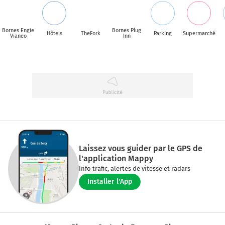
Bornes Engie
Bornes Plug
Hôtels
TheFork
Parking
Supermarché
Vianeo
Inn
Laissez vous guider par le GPS de
l'application Mappy
Info trafic, alertes de vitesse et radars
Installer l'App