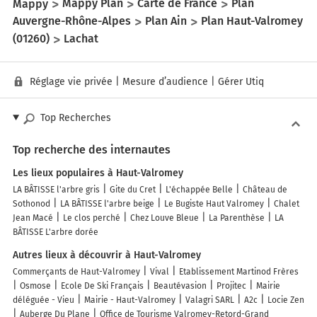
Mappy
Mappy Plan
Carte de France
Plan
Auvergne-Rhône-Alpes
Plan Ain
Plan Haut-Valromey
(01260)
Lachat
Réglage vie privée
|
Mesure d’audience
|
Gérer Utiq
Top Recherches
Top recherche des internautes
Les lieux populaires à Haut-Valromey
LA BÂTISSE l'arbre gris
Gite du Cret
L'échappée Belle
Château de
Sothonod
LA BÂTISSE l'arbre beige
Le Bugiste Haut Valromey
Chalet
Jean Macé
Le clos perché
Chez Louve Bleue
La Parenthèse
LA
BÂTISSE L'arbre dorée
Autres lieux à découvrir à Haut-Valromey
Commerçants de Haut-Valromey
Vival
Etablissement Martinod Frères
Osmose
Ecole De Ski Français
Beautévasion
Projitec
Mairie
déléguée - Vieu
Mairie - Haut-Valromey
Valagri SARL
A2c
Locie Zen
Auberge Du Plane
Office de Tourisme Valromey-Retord-Grand