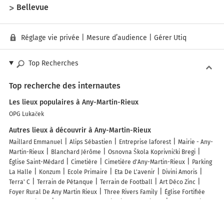
Bellevue
Réglage vie privée
|
Mesure d’audience
|
Gérer Utiq
Top Recherches
Top recherche des internautes
Les lieux populaires à Any-Martin-Rieux
OPG Lukaček
Autres lieux à découvrir à Any-Martin-Rieux
Maillard Emmanuel
Alips Sébastien
Entreprise laforest
Mairie - Any-
Martin-Rieux
Blanchard Jérôme
Osnovna Škola Koprivnički Bregi
Église Saint-Médard
Cimetière
Cimetière d'Any-Martin-Rieux
Parking
La Halle
Konzum
Ecole Primaire
Eta De L'avenir
Divini Amoris
Terra' C
Terrain de Pétanque
Terrain de Football
Art Déco Zinc
Foyer Rural De Any Martin Rieux
Three Rivers Family
Église Fortifiée
Vue Extérieure
Chorale d'Any-martin-rieux Et Environs
Canut Sylviane
Flo'Esthétique
Lambert Ludovic
Merlin Alain
GAEC Bouxin
Jacquemart
Bel Any
Van Der Sypt Olivier
Maison Jeannette