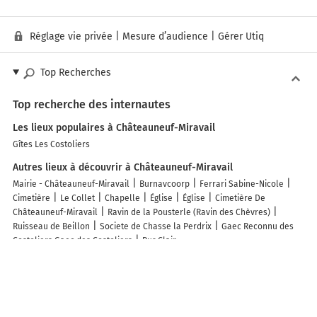
Réglage vie privée
|
Mesure d’audience
|
Gérer Utiq
Top Recherches
Top recherche des internautes
Les lieux populaires à Châteauneuf-Miravail
Gîtes Les Costoliers
Autres lieux à découvrir à Châteauneuf-Miravail
Mairie - Châteauneuf-Miravail
Burnavcoorp
Ferrari Sabine-Nicole
Cimetière
Le Collet
Chapelle
Église
Église
Cimetière De
Châteauneuf-Miravail
Ravin de la Pousterle (Ravin des Chèvres)
Ruisseau de Beillon
Societe de Chasse la Perdrix
Gaec Reconnu des
Costoliers Gaec des Costoliers
Bur Clair
Découvrez nos autres destinations touristiques
Lieux-dits
Quartier
Forêts
Zones industrielles
Iles
Etendues
d’eau
Stations de ski et sports d’hiver
Stations balnéaires