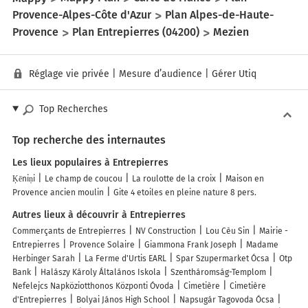
Provence-Alpes-Côte d'Azur
Plan Alpes-de-Haute-
Provence
Plan Entrepierres (04200)
Mezien
Réglage vie privée
|
Mesure d’audience
|
Gérer Utiq
Top Recherches
Top recherche des internautes
Les lieux populaires à Entrepierres
Ķēniņi
Le champ de coucou
La roulotte de la croix
Maison en
Provence ancien moulin
Gite 4 etoiles en pleine nature 8 pers.
Autres lieux à découvrir à Entrepierres
Commerçants de Entrepierres
NV Construction
Lou Cèu Sin
Mairie -
Entrepierres
Provence Solaire
Giammona Frank Joseph
Madame
Herbinger Sarah
La Ferme d'Urtis EARL
Spar Szupermarket Ócsa
Otp
Bank
Halászy Károly Általános Iskola
Szentháromság-Templom
Nefelejcs Napköziotthonos Központi Óvoda
Cimetière
Cimetière
d'Entrepierres
Bolyai János High School
Napsugár Tagovoda Ócsa