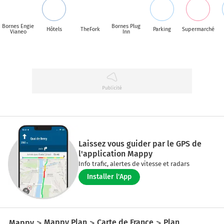
Bornes Engie
Bornes Plug
Hôtels
TheFork
Parking
Supermarché
Vianeo
Inn
Laissez vous guider par le GPS de
l'application Mappy
Info trafic, alertes de vitesse et radars
Installer l'App
Mappy
Mappy Plan
Carte de France
Plan