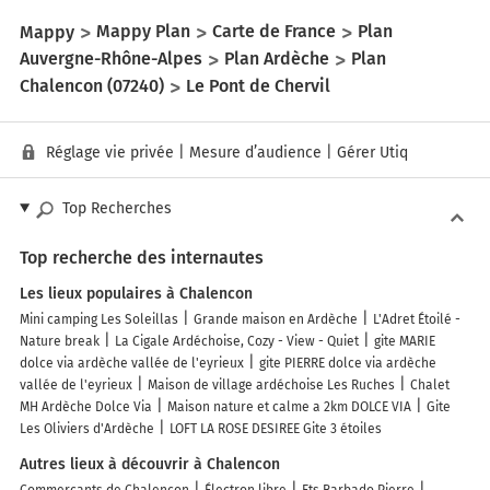
Mappy
Mappy Plan
Carte de France
Plan
Auvergne-Rhône-Alpes
Plan Ardèche
Plan
Chalencon (07240)
Le Pont de Chervil
Réglage vie privée
|
Mesure d’audience
|
Gérer Utiq
Top Recherches
Top recherche des internautes
Les lieux populaires à Chalencon
Mini camping Les Soleillas
Grande maison en Ardèche
L'Adret Étoilé -
Nature break
La Cigale Ardéchoise, Cozy - View - Quiet
gite MARIE
dolce via ardèche vallée de l'eyrieux
gite PIERRE dolce via ardèche
vallée de l'eyrieux
Maison de village ardéchoise Les Ruches
Chalet
MH Ardèche Dolce Via
Maison nature et calme a 2km DOLCE VIA
Gite
Les Oliviers d'Ardèche
LOFT LA ROSE DESIREE Gite 3 étoiles
Autres lieux à découvrir à Chalencon
Commerçants de Chalencon
Électron libre
Ets Barbado Pierre