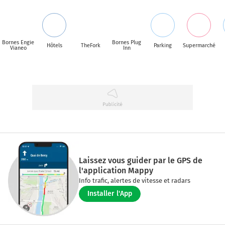
Bornes Engie
Bornes Plug
Hôtels
TheFork
Parking
Supermarché
Vianeo
Inn
Laissez vous guider par le GPS de
l'application Mappy
Info trafic, alertes de vitesse et radars
Installer l'App