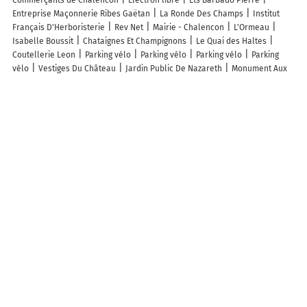
Entreprise Maçonnerie Ribes Gaëtan
La Ronde Des Champs
Institut
Français D'Herboristerie
Rev Net
Mairie - Chalencon
L'Ormeau
Isabelle Boussit
Chataignes Et Champignons
Le Quai des Haltes
Coutellerie Leon
Parking vélo
Parking vélo
Parking vélo
Parking
vélo
Vestiges Du Château
Jardin Public De Nazareth
Monument Aux
Morts De Chalençon
Porte De Besse
Église Saint-Pierre
Cimetière de
Chalencon
Temple Protestant De Leglise Unie Chalencon
Tennis
Communal
Terrain de Petanque
Etienne Philippe
Miellerie de
Chanteclair
Torlet Emmanuel
Delcros Nicolas
Tennis Communal
Découvrez nos autres destinations touristiques
Lieux-dits
Quartier
Forêts
Zones industrielles
Iles
Etendues
d’eau
Stations de ski et sports d’hiver
Stations balnéaires
Info-trafic en France
Info trafic en direct
Pistes cyclables en France
Pistes cyclables autour de moi
Carte Pistes cyclables Vernoux-en-
Vivarais
ZFE en France
Plan des ZFE