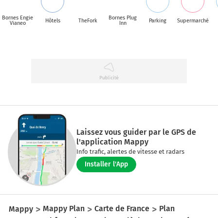
Bornes Engie
Bornes Plug
Hôtels
TheFork
Parking
Supermarché
Vianeo
Inn
Laissez vous guider par le GPS de
l'application Mappy
Info trafic, alertes de vitesse et radars
Installer l'App
Mappy
Mappy Plan
Carte de France
Plan