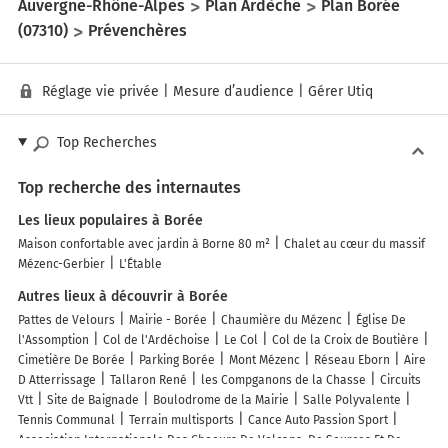
Auvergne-Rhône-Alpes
Plan Ardèche
Plan Borée
(07310)
Prévenchères
Réglage vie privée
|
Mesure d’audience
|
Gérer Utiq
Top Recherches
Top recherche des internautes
Les lieux populaires à Borée
Maison confortable avec jardin à Borne 80 m²
Chalet au cœur du massif
Mézenc-Gerbier
L'Étable
Autres lieux à découvrir à Borée
Pattes de Velours
Mairie - Borée
Chaumière du Mézenc
Église De
l'Assomption
Col de l'Ardéchoise
Le Col
Col de la Croix de Boutière
Cimetière De Borée
Parking Borée
Mont Mézenc
Réseau Eborn
Aire
D Atterrissage
Tallaron René
les Compganons de la Chasse
Circuits
Vtt
Site de Baignade
Boulodrome de la Mairie
Salle Polyvalente
Tennis Communal
Terrain multisports
Cance Auto Passion Sport
Association Internationale Des Choeurs De Volcans, De Sources Et De