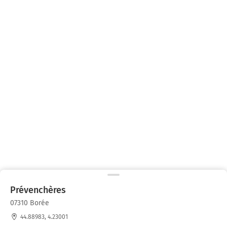
Prévenchères
07310 Borée
44.88983, 4.23001