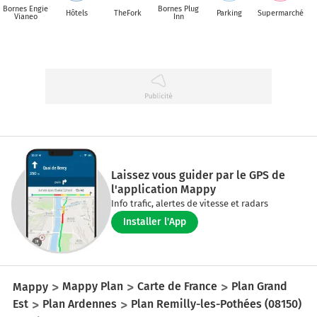
Bornes Engie
Bornes Plug
Hôtels
TheFork
Parking
Supermarché
Vianeo
Inn
Laissez vous guider par le GPS de
l'application Mappy
Info trafic, alertes de vitesse et radars
Installer l'App
Mappy
Mappy Plan
Carte de France
Plan Grand
Est
Plan Ardennes
Plan Remilly-les-Pothées (08150)