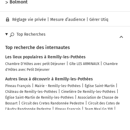
Bolmont
Réglage vie privée
|
Mesure d’audience
|
Gérer Utiq
Top Recherches
Top recherche des internautes
Les lieux populaires à Remilly-les-Pothées
Chambre D'Hôtes avec petit Déjeuner
Gîte LES ARMINAUX
Chambre
d'Hôtes avec Petit Déjeuner
Autres lieux à découvrir à Remilly-les-Pothées
Pineau François
Mairie - Remilly-les-Pothées
Église Saint-Martin
Château de Remilly-les-Pothées
Cimetière De Remilly-les-Pothées
Église Saint-Martin de Remilly-les-Pothées
Association de Chasse de
Bossart
Circuit des Cretes Randonnée Pedestre
Circuit des Cotes de
l'Audry Randonnée Pedestre
Pineau François
Team Maxi Gp 108
Tagazou
Association De Chasse De Bossart
Flute De Pan
Anne
Hochart