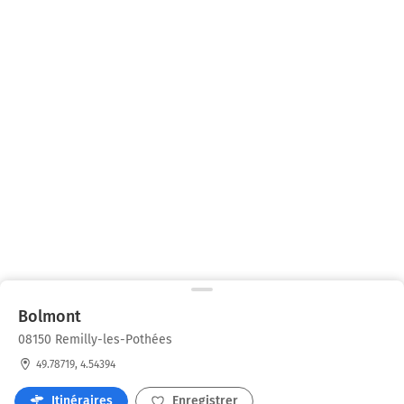
Bolmont
08150 Remilly-les-Pothées
49.78719, 4.54394
Itinéraires
Enregistrer