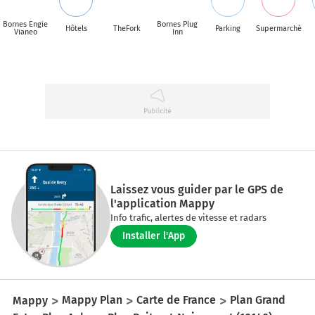
Bornes Engie
Bornes Plug
Hôtels
TheFork
Parking
Supermarché
Vianeo
Inn
Laissez vous guider par le GPS de
l'application Mappy
Info trafic, alertes de vitesse et radars
Installer l'App
Mappy
Mappy Plan
Carte de France
Plan Grand