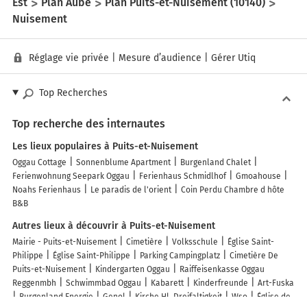
Est
Plan Aube
Plan Puits-et-Nuisement (10140)
Nuisement
Réglage vie privée
|
Mesure d’audience
|
Gérer Utiq
Top Recherches
Top recherche des internautes
Les lieux populaires à Puits-et-Nuisement
Oggau Cottage
Sonnenblume Apartment
Burgenland Chalet
Ferienwohnung Seepark Oggau
Ferienhaus Schmidlhof
Gmoahouse
Noahs Ferienhaus
Le paradis de l'orient
Coin Perdu Chambre d hôte
B&B
Autres lieux à découvrir à Puits-et-Nuisement
Mairie - Puits-et-Nuisement
Cimetière
Volksschule
Église Saint-
Philippe
Église Saint-Philippe
Parking Campingplatz
Cimetière De
Puits-et-Nuisement
Kindergarten Oggau
Raiffeisenkasse Oggau
Reggenmbh
Schwimmbad Oggau
Kabarett
Kinderfreunde
Art-Fuska
Burgenland Energie
Genol
Kirche Hl. Dreifaltigkeit
Wso
Église de