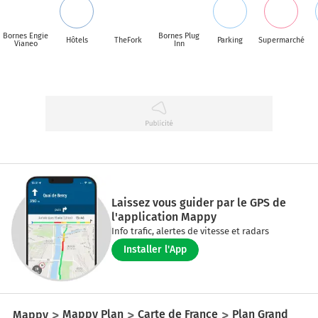
Bornes Engie
Bornes Plug
Hôtels
TheFork
Parking
Supermarché
Vianeo
Inn
Laissez vous guider par le GPS de
l'application Mappy
Info trafic, alertes de vitesse et radars
Installer l'App
Mappy
Mappy Plan
Carte de France
Plan Grand