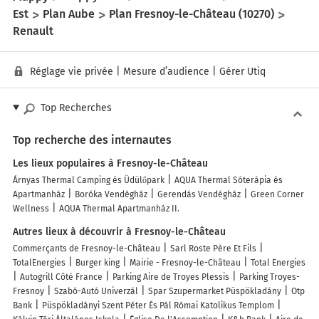
Est
Plan Aube
Plan Fresnoy-le-Château (10270)
Renault
Réglage vie privée
|
Mesure d’audience
|
Gérer Utiq
Top Recherches
Top recherche des internautes
Les lieux populaires à Fresnoy-le-Château
Árnyas Thermal Camping és Üdülőpark
AQUA Thermal Sóterápia és
Apartmanház
Boróka Vendégház
Gerendás Vendégház
Green Corner
Wellness
AQUA Thermal Apartmanház II.
Autres lieux à découvrir à Fresnoy-le-Château
Commerçants de Fresnoy-le-Château
Sarl Roste Père Et Fils
TotalEnergies
Burger king
Mairie - Fresnoy-le-Château
Total Energies
Autogrill Côté France
Parking Aire de Troyes Plessis
Parking Troyes-
Fresnoy
Szabó-Autó Univerzál
Spar Szupermarket Püspökladány
Otp
Bank
Püspökladányi Szent Péter És Pál Római Katolikus Templom