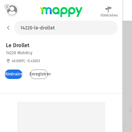
Itinéraires
Mappy
Le Drollet
14220 Mutrécy
49.06197, -0.43003
Itinéraires
Enregistrer