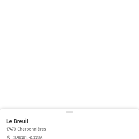
Le Breuil
17470 Cherbonnières
45.98381, -0.33363