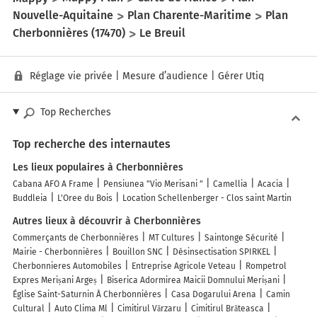
Nouvelle-Aquitaine
Plan Charente-Maritime
Plan
Cherbonnières (17470)
Le Breuil
Réglage vie privée
|
Mesure d’audience
|
Gérer Utiq
Top Recherches
Top recherche des internautes
Les lieux populaires à Cherbonnières
Cabana AFO A Frame
Pensiunea "Vio Merisani "
Camellia
Acacia
Buddleia
L'Oree du Bois
Location Schellenberger - Clos saint Martin
Autres lieux à découvrir à Cherbonnières
Commerçants de Cherbonnières
MT Cultures
Saintonge Sécurité
Mairie - Cherbonnières
Bouillon SNC
Désinsectisation SPIRKEL
Cherbonnieres Automobiles
Entreprise Agricole Veteau
Rompetrol
Expres Merișani Argeș
Biserica Adormirea Maicii Domnului Merișani
Église Saint-Saturnin À Cherbonnières
Casa Dogarului Arena
Camin
Cultural
Auto Clima Ml
Cimitirul Vărzaru
Cimitirul Brăteasca