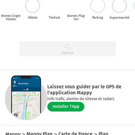
Bornes Engie
Bornes Plug
Hôtels
TheFork
Parking
Supermarché
Vianeo
Inn
Laissez vous guider par le GPS de
l'application Mappy
Info trafic, alertes de vitesse et radars
Installer l'App
Mappy
Mappy Plan
Carte de France
Plan