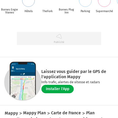
Bornes Engie
Bornes Plug
Hôtels
TheFork
Parking
Supermarché
Vianeo
Inn
Laissez vous guider par le GPS de
l'application Mappy
Info trafic, alertes de vitesse et radars
Installer l'App
Mappy
Mappy Plan
Carte de France
Plan