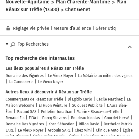
Nouvelle-Aquitaine
Plan Charente-Maritime
Plan
Réaux sur Trèfle (17500)
Chez Genet
Réglage vie privée
|
Mesure d’audience
|
Gérer Utiq
Top Recherches
Top recherche des internautes
Les lieux populaires à Réaux sur Trèfle
Domaine des Vignères
Le Vieux Noyer
La Métairie au milieu des vignes
La Cannonerie
Le Vieux Noyer
Autres lieux à découvrir à Réaux sur Trèfle
Commerçants de Réaux sur Trèfle
Di Egidio Carlo
Cécile Martinez
La
Maison Welcome
EI Huon Peinture
GC ouest Publicité
L'Aura Bien-
Être
Pacaud SAS
Pelletier Jonathan
Mairie - Réaux-sur-Trèfle
Renaud Ets
El'Art
Porcq Stevens
Boudeau Nicolas
Gourdet Hervé
Domaine Des Vignères
Korn Sébastien
Billon David
Berthelot Patrick
EARL
Le Vieux Noyer
Ardouin SARL
Chez Mimi
Clinique Auto
Église
Saint-Vincent
Église Saint-Martin
Église
Cimetière De Saint-Maurice-