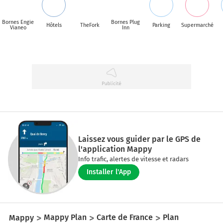
Bornes Engie
Bornes Plug
Hôtels
TheFork
Parking
Supermarché
Vianeo
Inn
Laissez vous guider par le GPS de
l'application Mappy
Info trafic, alertes de vitesse et radars
Installer l'App
Mappy
Mappy Plan
Carte de France
Plan