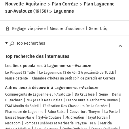
Nouvelle-Aquitaine
Plan Corrèze
Plan Laguenne-
sur-Avalouze (19150)
Laguenne
Réglage vie privée
|
Mesure d’audience
|
Gérer Utiq
Top Recherches
Top recherche des internautes
Les lieux populaires à Laguenne-sur-Avalouze
Le Pinquet T2 Tulle
Le Laguennois T3 de 45m2 A proximité de TULLE
Pause détente
Chambre d'hôtes un petit coin de paradis en Corrèze
Autres lieux à découvrir à Laguenne-sur-Avalouze
Commerçants de Laguenne-sur-Avalouze
Da Cruz José
Gémo
Denis
Dugachard
NC4 Je Fais Mes Ongles
France Rurale Agricentre Dumas
ESAT Moulin du Soleil
Fédération Des Chasseurs De La Corrèze
Pharmacie de Laguenne
Fabio Salsa
Couverture Thieyre
La Poste
Basset Jean-Marie
Sylvie'Couture
Mc Creation
Jayat Jordan
Mecadom
Pompes Funèbres et Marbrerie Fraysse - PFG
Patricia
Antonia Médium
Samu Serrures
Optim Opticiens
Espace Quiétude