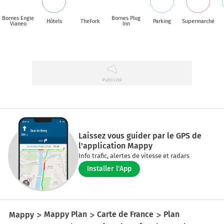
Bornes Engie
Bornes Plug
Hôtels
TheFork
Parking
Supermarché
Vianeo
Inn
Laissez vous guider par le GPS de
l'application Mappy
Info trafic, alertes de vitesse et radars
Installer l'App
Mappy
Mappy Plan
Carte de France
Plan