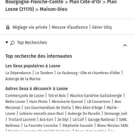
Bourgogne-Franche-Comté
Plan Côte-d'Or
Plan
Losne (21170)
Maison-Dieu
Réglage vie privée
|
Mesure d’audience
|
Gérer Utiq
Top Recherches
Top recherche des internautes
Les lieux populaires à Losne
La Dépendance
Le Tandem
Le Faubourg - Gîte et chambres d'hôte
Auberge de la Marine
Autres lieux à découvrir à Losne
Commerçants de Losne
Toit et Bois
Maurice Sandrine GaillaEnergie
Netto Losne
Halo Photo
Menuiserie Quenot
LB Couverture
Bmc
Mecamat
Les Gourmandises de Stella
Mes Ailes d'Ange
Mairie -
Losne
Leblanc-moratin Jean-Paul
Auberge Du Paradis
Demange Joël
Trullard Laurent
Acb Eurl
Ze Styl
Ld Coif
Garage National
SARL
Batinova
La Fournée Losnoise
Stéphanie Sauvain
Blanc Nicolas SARL
Damien Lassagne Electricité Générale
Baccu Automobiles
Le