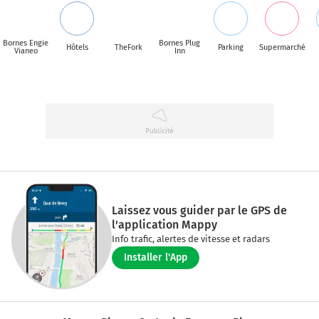
Bornes Engie
Bornes Plug
Hôtels
TheFork
Parking
Supermarché
Vianeo
Inn
Laissez vous guider par le GPS de
l'application Mappy
Info trafic, alertes de vitesse et radars
Installer l'App