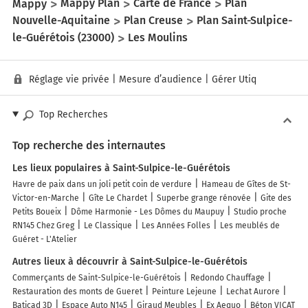
Mappy
Mappy Plan
Carte de France
Plan
Nouvelle-Aquitaine
Plan Creuse
Plan Saint-Sulpice-
le-Guérétois (23000)
Les Moulins
Réglage vie privée
|
Mesure d’audience
|
Gérer Utiq
Top Recherches
Top recherche des internautes
Les lieux populaires à Saint-Sulpice-le-Guérétois
Havre de paix dans un joli petit coin de verdure
Hameau de Gîtes de St-
Victor-en-Marche
Gîte Le Chardet
Superbe grange rénovée
Gite des
Petits Boueix
Dôme Harmonie - Les Dômes du Maupuy
Studio proche
RN145 Chez Greg
Le Classique
Les Années Folles
Les meublés de
Guéret - L'Atelier
Autres lieux à découvrir à Saint-Sulpice-le-Guérétois
Commerçants de Saint-Sulpice-le-Guérétois
Redondo Chauffage
Restauration des monts de Gueret
Peinture Lejeune
Lechat Aurore
Baticad 3D
Espace Auto N145
Giraud Meubles
Ex Aequo
Béton VICAT