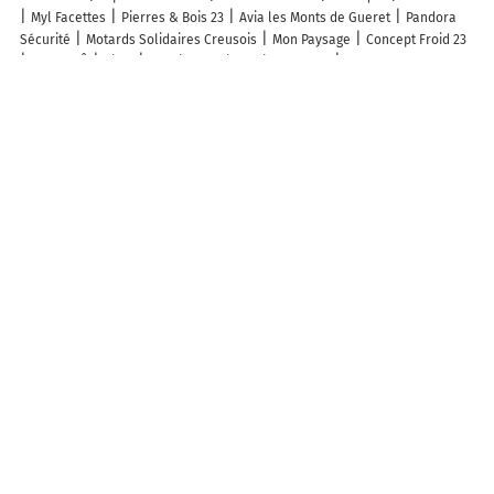
Myl Facettes
Pierres & Bois 23
Avia les Monts de Gueret
Pandora
Sécurité
Motards Solidaires Creusois
Mon Paysage
Concept Froid 23
Perle D'Ô
Vival
Avenir Electrique Limoges AEL
La Poste Agence
Communale
Ga'M Auto
Fées du Logis 23
Ej Peinture
3L Maçonnerie
Conciergerie Clean Propre
Foyer A-p-a-j-h .
Eta Belot Fabrice
Rouffet Francis
ESAT Clocher
Pinard Philippe
Découvrez nos autres destinations touristiques
Lieux-dits
Quartier
Forêts
Zones industrielles
Iles
Etendues
d’eau
Stations de ski et sports d’hiver
Stations balnéaires
Info-trafic en France
Info trafic en direct
Trafic Guéret
Pistes cyclables en France
Pistes cyclables autour de moi
Carte Pistes cyclables Saint-Laurent
Carte Pistes cyclables Guéret
ZFE en France
Plan des ZFE
Les restrictions de Circulation en France
Carte des restrictions de circulation