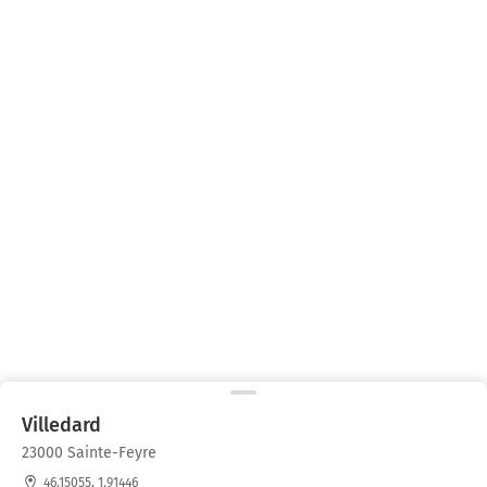
Villedard
23000 Sainte-Feyre
46.15055, 1.91446