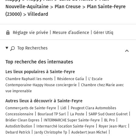
Nouvelle-Aquitaine
Plan Creuse
Plan Sainte-Feyre
(23000)
Villedard
Réglage vie privée
|
Mesure d’audience
|
Gérer Utiq
Top Recherches
Top recherche des internautes
Les lieux populaires à Sainte-Feyre
Chambre Raphaël les monts
Résidence Galia
L' Escale
Contemporaine-Happy House conciergerie
Chambre chez Marie avec
vue imprenable
Autres lieux à découvrir à Sainte-Feyre
Commerçants de Sainte-Feyre
Lidl
Peugeot Clara Automobiles
Concessionnaire
Bourlaud TP Sarl
La Poste
SARP Sud Ouest Guéret
Bridier Clean Expres
INTERMARCHE Super Sainte-Feyre
BL Pro
Autodistribution
Intermarché location Sainte-Feyre
Royer Jean-Marc
Debard Patrick
Jardy Christophe Tp
Audebert Jean Michel