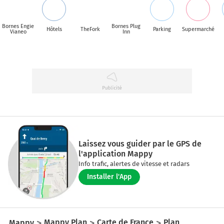
Bornes Engie
Bornes Plug
Hôtels
TheFork
Parking
Supermarché
Vianeo
Inn
Laissez vous guider par le GPS de
l'application Mappy
Info trafic, alertes de vitesse et radars
Installer l'App
Mappy
Mappy Plan
Carte de France
Plan