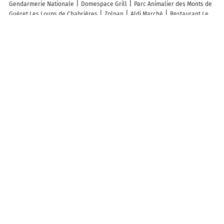
Gendarmerie Nationale
Domespace Grill
Parc Animalier des Monts de
Guéret Les Loups de Chabrières
Zolpan
Aldi Marché
Restaurant Le
Fil Du Temps
Sado Fanny
Garage Giraudon
Atelier Art Et Artisanat
Sence Yann
le Kiosque a Pizzas
Sylvie Fauconnier
Ordi 23
MDA
Electroménager Discount
Blue'Coiff
ALDI Sainte-Feyre
Découvrez nos autres destinations touristiques
Lieux-dits
Quartier
Forêts
Zones industrielles
Iles
Etendues
d’eau
Stations de ski et sports d’hiver
Stations balnéaires
Info-trafic en France
Info trafic en direct
Trafic Guéret
Pistes cyclables en France
Pistes cyclables autour de moi
Carte Pistes cyclables Saint-Laurent
Carte Pistes cyclables Guéret
ZFE en France
Plan des ZFE
Les restrictions de Circulation en France
Carte des restrictions de circulation
Quiz