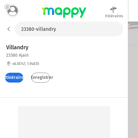
Itinéraires
Mappy
Villandry
23380 Ajain
46.18747, 1.94835
Itinéraires
Enregistrer