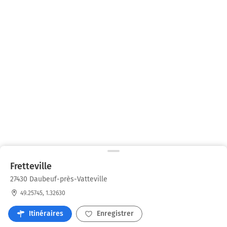
Fretteville
27430 Daubeuf-près-Vatteville
49.25745, 1.32630
Itinéraires
Enregistrer