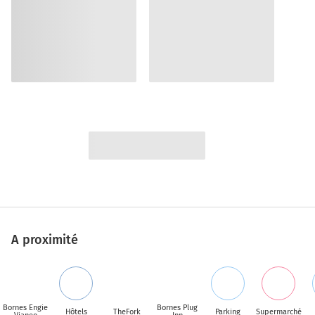
A proximité
Bornes Engie
Bornes Plug
Hôtels
TheFork
Parking
Supermarché