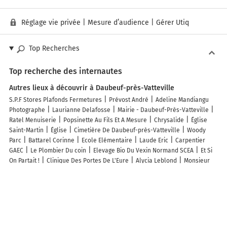
Réglage vie privée
|
Mesure d’audience
|
Gérer Utiq
Top Recherches
Top recherche des internautes
Autres lieux à découvrir à Daubeuf-près-Vatteville
S.P.F Stores Plafonds Fermetures
Prévost André
Adeline Mandiangu
Photographe
Laurianne Delafosse
Mairie - Daubeuf-Près-Vatteville
Ratel Menuiserie
Popsinette Au Fils Et A Mesure
Chrysalide
Église
Saint-Martin
Église
Cimetière De Daubeuf-près-Vatteville
Woody
Parc
Battarel Corinne
Ecole Elémentaire
Laude Eric
Carpentier
GAEC
Le Plombier Du coin
Elevage Bio Du Vexin Normand SCEA
Et Si
On Partait !
Clinique Des Portes De L'Eure
Alycia Leblond
Monsieur
Goulet Camille
Découvrez nos autres destinations touristiques
Lieux-dits
Quartier
Forêts
Zones industrielles
Iles
Etendues
d’eau
Stations de ski et sports d’hiver
Stations balnéaires
Info-trafic en France