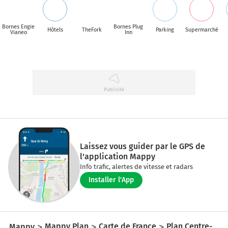
Bornes Engie
Bornes Plug
Hôtels
TheFork
Parking
Supermarché
Vianeo
Inn
Laissez vous guider par le GPS de
l'application Mappy
Info trafic, alertes de vitesse et radars
Installer l'App
Mappy
Mappy Plan
Carte de France
Plan Centre-