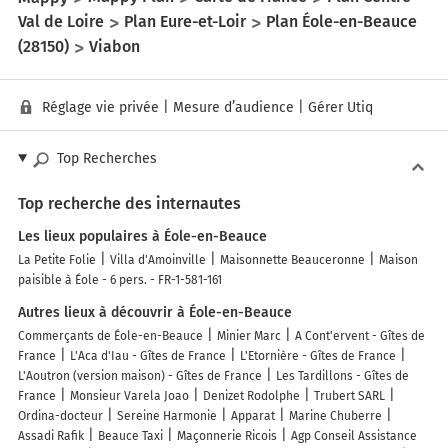
Val de Loire
Plan Eure-et-Loir
Plan Éole-en-Beauce
(28150)
Viabon
Réglage vie privée
|
Mesure d’audience
|
Gérer Utiq
Top Recherches
Top recherche des internautes
Les lieux populaires à Éole-en-Beauce
La Petite Folie
Villa d'Amoinville
Maisonnette Beauceronne
Maison
paisible à Éole - 6 pers. - FR-1-581-161
Autres lieux à découvrir à Éole-en-Beauce
Commerçants de Éole-en-Beauce
Minier Marc
A Cont'ervent - Gîtes de
France
L'Aca d'Iau - Gîtes de France
L'Etornière - Gîtes de France
L'Aoutron (version maison) - Gîtes de France
Les Tardillons - Gîtes de
France
Monsieur Varela Joao
Denizet Rodolphe
Trubert SARL
Ordina-docteur
Sereine Harmonie
Apparat
Marine Chuberre
Assadi Rafik
Beauce Taxi
Maçonnerie Ricois
Agp Conseil Assistance