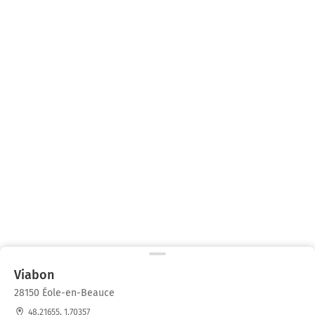
Viabon
28150 Éole-en-Beauce
48.21655, 1.70357