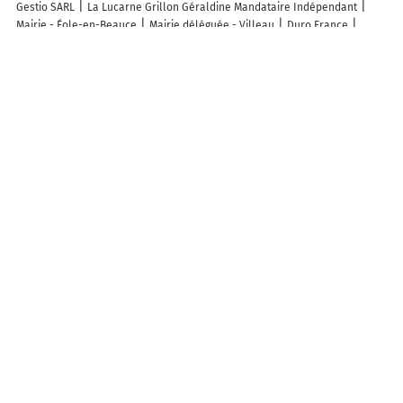
Gestio SARL
La Lucarne Grillon Géraldine Mandataire Indépendant
Mairie - Éole-en-Beauce
Mairie déléguée - Villeau
Duro France
Axereal
Organo Beauce
Afs Consulting
Taxi Orgères
Atout benne
débarras terrassement
Benoit Jimmy
Les Berrichonnes de Beauce
Couture Paysage SARL
Église Saint-Jean
Découvrez nos autres destinations touristiques
Lieux-dits
Quartier
Forêts
Zones industrielles
Iles
Etendues
d’eau
Stations de ski et sports d’hiver
Stations balnéaires
Info-trafic en France
Info trafic en direct
Pistes cyclables en France
Pistes cyclables autour de moi
ZFE en France
Plan des ZFE
Les restrictions de Circulation en France
Carte des restrictions de circulation
Quiz
Connaissez vous bien les villes du département "Eure-et-Loir" ? Faites le