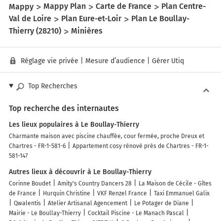
Mappy
Mappy Plan
Carte de France
Plan Centre-
Val de Loire
Plan Eure-et-Loir
Plan Le Boullay-
Thierry (28210)
Minières
Réglage vie privée
|
Mesure d’audience
|
Gérer Utiq
Top Recherches
Top recherche des internautes
Les lieux populaires à Le Boullay-Thierry
Charmante maison avec piscine chauffée, cour fermée, proche Dreux et
Chartres - FR-1-581-6
Appartement cosy rénové près de Chartres - FR-1-
581-147
Autres lieux à découvrir à Le Boullay-Thierry
Corinne Boudet
Amity's Country Dancers 28
La Maison de Cécile - Gîtes
de France
Hurquin Christine
VKF Renzel France
Taxi Emmanuel Galix
Qwalentis
Atelier Artisanal Agencement
Le Potager de Diane
Mairie - Le Boullay-Thierry
Cocktail Piscine - Le Manach Pascal