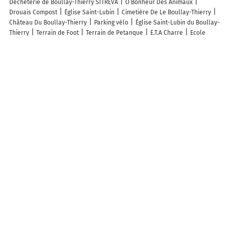
Déchèterie de Boullay-Thierry SITREVA
O Bonheur Des Animaux
Drouais Compost
Église Saint-Lubin
Cimetière De Le Boullay-Thierry
Château Du Boullay-Thierry
Parking vélo
Église Saint-Lubin du Boullay-
Thierry
Terrain de Foot
Terrain de Petanque
E.T.A Charre
Ecole
Primaire
Dorigneux Père et Fils
CA Du Pays De Dreux
Leigo
Entreprise
MBE Solutions
Thèrese Texier
Association des Chasseurs
du Parc 28210 Boullay-thierry
Houguenague Axel
Découvrez nos autres destinations touristiques
Lieux-dits
Quartier
Forêts
Zones industrielles
Iles
Etendues
d’eau
Stations de ski et sports d’hiver
Stations balnéaires
Info-trafic en France
Info trafic en direct
Pistes cyclables en France
Pistes cyclables autour de moi
Carte Pistes cyclables Nogent-le-Roi
Carte Pistes cyclables Villemeux-sur-Eure
ZFE en France
Plan des ZFE
Les restrictions de Circulation en France
Carte des restrictions de circulation