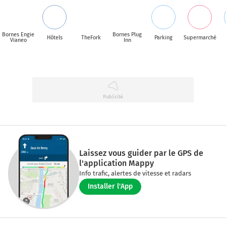
Bornes Engie
Bornes Plug
Hôtels
TheFork
Parking
Supermarché
Vianeo
Inn
Laissez vous guider par le GPS de
l'application Mappy
Info trafic, alertes de vitesse et radars
Installer l'App