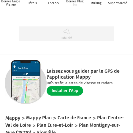
Bornes Engie
Bornes Plug
Hôtels
TheFork
Parking
Supermarché
Vianeo
Inn
Laissez vous guider par le GPS de
l'application Mappy
Info trafic, alertes de vitesse et radars
Installer l'App
Mappy
Mappy Plan
Carte de France
Plan Centre-
Val de Loire
Plan Eure-et-Loir
Plan Montigny-sur-
Avre (28270)
Flouville