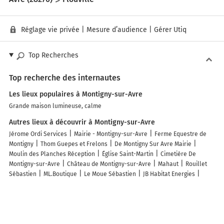
Réglage vie privée
|
Mesure d’audience
|
Gérer Utiq
Top Recherches
Top recherche des internautes
Les lieux populaires à Montigny-sur-Avre
Grande maison lumineuse, calme
Autres lieux à découvrir à Montigny-sur-Avre
Jérome Ordi Services
Mairie - Montigny-sur-Avre
Ferme Equestre de
Montigny
Thom Guepes et Frelons
De Montigny Sur Avre Mairie
Moulin des Planches Réception
Église Saint-Martin
Cimetière De
Montigny-sur-Avre
Château de Montigny-sur-Avre
Mahaut
Rouillet
Sébastien
ML.Boutique
Le Moue Sébastien
JB Habitat Energies
Mary Plomberie
Thémis Cats Club
Monsieur Thomas Bartholome
Découvrez nos autres destinations touristiques
Lieux-dits
Quartier
Forêts
Zones industrielles
Iles
Etendues
d’eau
Stations de ski et sports d’hiver
Stations balnéaires