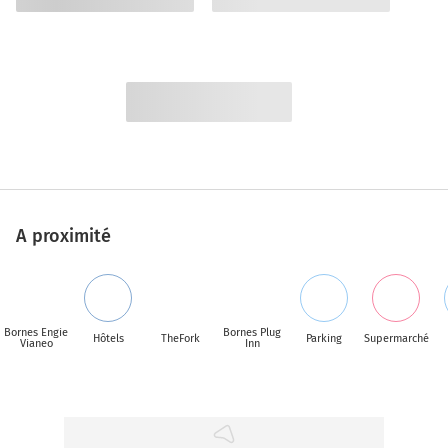
A proximité
Bornes Engie
Bornes Plug
Hôtels
TheFork
Parking
Supermarché
Vianeo
Inn