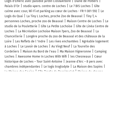
Logis d'Emeric avec paisible jardin Clos&Arboré
Diane de Poitiers
Palais D’Or
studio 4pers. centre de Loches
Le 7 BIS Loches
Gîte
calme avec cour, Wi-Fi et parking au cœur de Loches - FR-1-381-592
Le
Logis du Quai
La Tiny L Loches, proche Zoo de Beauval
Tiny T, 4
personnes Loches, proche zoo de Beauval
Maison Centre de Loches
Le
studio de la Pouletterie
Gîte La Petite Lochoise
Gîte de Linéa Centre de
Loches
La Récréation Lochoise Maison 7pers, Zoo de Beauval
La
Chancellerie
Longère proche du zoo de Beauval et des châteaux de la
Loire
Les Reflets de l 'Indre
Les rives enchantées
Agréable logement
à Loches
Le Lavoir de Loches
Au Vingt Neuf
La Tourelle des
Cordeliers
Maison Au Bord de l'eau
Ma Maison Vigneronne
Camping
Loches
Awesome Home In Loches With Wifi
les Chesneaux
Cœur
historique de Loches – Tour Saint-Antoine
Jeanne d’Arc – 8 pers avec
chambres indépendantes
Le logis troglodyte
La Maison des Sapins
La Maison des Sapins
Gîte Troglo du Rossignolet
Maison de charme
avec jardin suspendu & vue sur le Donjon
Le Petit Musée
Cottage with
Hot Tub
Maison avec terrasse proche château de Loches
Loches ville
touristique, proche des châteaux et zoo de Beauval, maison pour 6
personnes
Ty Lochois
Le Secret de Saint-Jacques - Loches
Maison
charmante Loches 45 m² jardin
La Demeure Saint-Ours
Plus de lieux
populaires à Loches
Autres lieux à découvrir à Loches