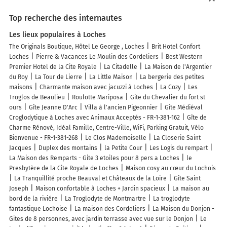
Top recherche des internautes
Les lieux populaires à Loches
The Originals Boutique, Hôtel Le George , Loches
Brit Hotel Confort
Loches
Pierre & Vacances Le Moulin des Cordeliers
Best Western
Premier Hotel de la Cite Royale
La Citadelle
La Maison de l'Argentier
du Roy
La Tour de Lierre
La Little Maison
La bergerie des petites
maisons
Charmante maison avec jacuzzi à Loches
La Cozy
Les
Troglos de Beaulieu
Roulotte Mariposa
Gite du Chevalier du fort st
ours
Gîte Jeanne D'Arc
Villa à l'ancien Pigeonnier
Gîte Médiéval
Croglodytique à Loches avec Animaux Acceptés - FR-1-381-162
Gîte de
Charme Rénové, Idéal Famille, Centre-Ville, WiFi, Parking Gratuit, Vélo
Bienvenue - FR-1-381-268
Le Clos Mademoiselle
La Closerie Saint
Jacques
Duplex des montains
la Petite Cour
Les Logis du rempart
La Maison des Remparts - Gite 3 etoiles pour 8 pers a Loches
le
Presbytère de la Cite Royale de Loches
Maison cosy au cœur du Lochois
La Tranquillité proche Beauval et Châteaux de la Loire
Gîte Saint
Joseph
Maison confortable à Loches + Jardin spacieux
La maison au
bord de la riviére
La Troglodyte de Montmartre
La troglodyte
fantastique Lochoise
La maison des Cordeliers
La Maison du Donjon -
Gites de 8 personnes, avec jardin terrasse avec vue sur le Donjon
Le