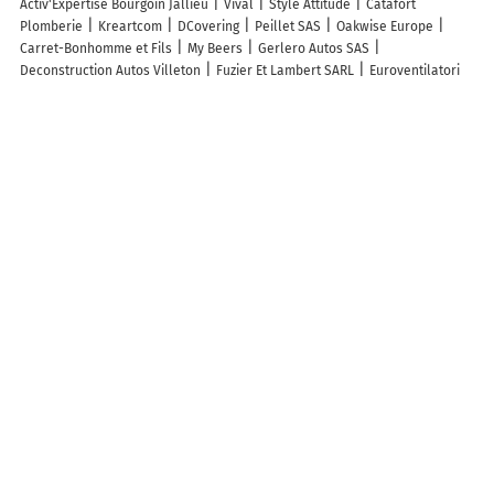
Activ'Expertise Bourgoin Jallieu
Vival
Style Attitude
Catafort
Plomberie
Kreartcom
DCovering
Peillet SAS
Oakwise Europe
Carret-Bonhomme et Fils
My Beers
Gerlero Autos SAS
Deconstruction Autos Villeton
Fuzier Et Lambert SARL
Euroventilatori
France
Les Fermetures Visa SARL
Garage Keiflin SARL
Nivolas
Optique
Cap Animal Nivolas Vermelle
Colruyt
Découvrez nos autres destinations touristiques
Lieux-dits
Quartier
Forêts
Zones industrielles
Iles
Etendues
d’eau
Stations de ski et sports d’hiver
Stations balnéaires
Info-trafic en France
Info trafic en direct
Trafic Bourgoin-Jallieu
Pistes cyclables en France
Pistes cyclables autour de moi
Carte Pistes cyclables Bourgoin-Jallieu
Carte Pistes cyclables Nivolas-Vermelle
Carte Pistes cyclables Eclose-
Badinières
Carte Pistes cyclables Ruy-Montceau
Carte Pistes
cyclables Saint-Savin
ZFE en France
Plan des ZFE
Les restrictions de Circulation en France