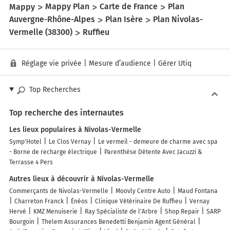
Mappy
Mappy Plan
Carte de France
Plan
Auvergne-Rhône-Alpes
Plan Isère
Plan Nivolas-
Vermelle (38300)
Ruffieu
Réglage vie privée
|
Mesure d’audience
|
Gérer Utiq
Top Recherches
Top recherche des internautes
Les lieux populaires à Nivolas-Vermelle
Symp'Hotel
Le Clos Vernay
Le vermeil - demeure de charme avec spa
- Borne de recharge électrique
Parenthèse Détente Avec Jacuzzi &
Terrasse 4 Pers
Autres lieux à découvrir à Nivolas-Vermelle
Commerçants de Nivolas-Vermelle
Moovly Centre Auto
Maud Fontana
Charreton Franck
Énéos
Clinique Vétérinaire De Ruffieu
Vernay
Hervé
KMZ Menuiserie
Ray Spécialiste de l'Arbre
Shop Repair
SARP
Bourgoin
Thelem Assurances Benedetti Benjamin Agent Général