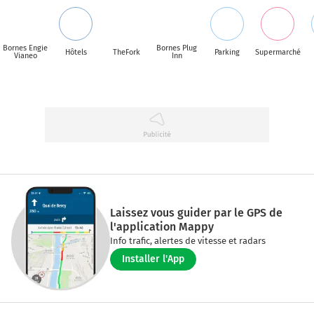
Bornes Engie
Bornes Plug
Hôtels
TheFork
Parking
Supermarché
Vianeo
Inn
Laissez vous guider par le GPS de
l'application Mappy
Info trafic, alertes de vitesse et radars
Installer l'App