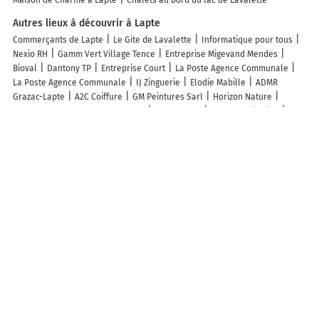
Autres lieux à découvrir à Lapte
Commerçants de Lapte
Le Gite de Lavalette
Informatique pour tous
Nexio RH
Gamm Vert Village Tence
Entreprise Migevand Mendes
Bioval
Dantony TP
Entreprise Court
La Poste Agence Communale
La Poste Agence Communale
IJ Zinguerie
Elodie Mabille
ADMR
Grazac-Lapte
A2C Coiffure
GM Peintures Sarl
Horizon Nature
Cartonnages Auguste Paulet SARL
Besson Joël
REM Sonorisation
Mairie - Lapte
MGB Cube
Rousson Jean-Marc
Ecole Elémentaire
Cathy Masset Photographies
Cabane Des Robinsons
Goncalves Paul
Brice Jamot
Julie Girard
Maud Le Bouquin
D Valentin
Découvrez nos autres destinations touristiques
Lieux-dits
Quartier
Forêts
Zones industrielles
Iles
Etendues
d’eau
Stations de ski et sports d’hiver
Stations balnéaires
Info-trafic en France
Info trafic en direct
Pistes cyclables en France
Pistes cyclables autour de moi
Carte Pistes cyclables Yssingeaux
Carte Pistes cyclables Lapte
Carte Pistes cyclables Grazac
Carte
Pistes cyclables Saint-Maurice-de-Lignon