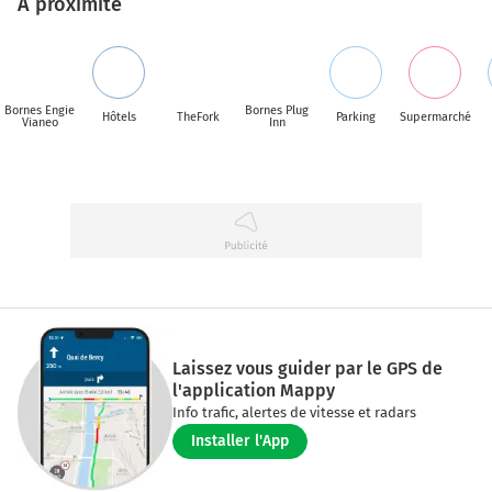
A proximité
Bornes Engie
Bornes Plug
Hôtels
TheFork
Parking
Supermarché
Vianeo
Inn
Laissez vous guider par le GPS de
l'application Mappy
Info trafic, alertes de vitesse et radars
Installer l'App