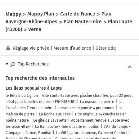
Mappy
Mappy Plan
Carte de France
Plan
Auvergne-Rhône-Alpes
Plan Haute-Loire
Plan Lapte
(43200)
Verne
Réglage vie privée
|
Mesure d’audience
|
Gérer Utiq
Top Recherches
Top recherche des internautes
Les lieux populaires à Lapte
le Relais du Lignon
Gîte confortable avec piscine chauffée, pour 23 pers.,
idéal pour familles et amis - FR-1-582-101
La maison de pierre
La
Croisée des Fleurs chambre 2 personnes et yourte 4 personnes
la
maison de pierre
La Roche aux Fées
Gite atypique 14 couchages en
pleine nature
Le gite de Lavalette
Appartement rénové à Lapte avec
terrasse 40 m²
La Bamboche - Gîte et salle en option
L'Air du Temps -
Campagne, Calme, Familial
La Villégiature Laptoise, Calme et Confort
Maison de Charme à Lapte
Chalets au bord du lac de Lavalette