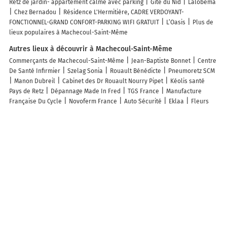
Retz de jardin- appartement calme avec parking
Gîte du Nid
Lalobema
Chez Bernadou
Résidence L'Hermitière, CADRE VERDOYANT-
FONCTIONNEL-GRAND CONFORT-PARKING WIFI GRATUIT
L’Oasis
Plus de
lieux populaires à Machecoul-Saint-Même
Autres lieux à découvrir à Machecoul-Saint-Même
Commerçants de Machecoul-Saint-Même
Jean-Baptiste Bonnet
Centre
De Santé Infirmier
Szelag Sonia
Rouault Bénédicte
Pneumoretz SCM
Manon Dubreil
Cabinet des Dr Rouault Nourry Pipet
Kéolis santé
Pays de Retz
Dépannage Made In Fred
TGS France
Manufacture
Française Du Cycle
Novoferm France
Auto Sécurité
Eklaa
Fleurs
Renaud
La Poste
Securitest
Au Bac d'Eau
Ramoneur du Grand
Ouest
Au Bon Vieux Temps
Etablissement Brenelière
AD Carrosserie
FRANCK RONSIN SARL
Pharmacie Centr'Halles
Lydie Charrier
Comportementaliste
Distri Service
Boulangerie Sppineau
Banque
Populaire Grand Ouest MACHECOUL
ACP Immobilier
Gamm Vert
Machecoul
KS Esthéticienne a Domicile
Découvrez nos autres destinations touristiques
Lieux-dits
Quartier
Forêts
Zones industrielles
Iles
Etendues
d’eau
Stations de ski et sports d’hiver
Stations balnéaires
Info-trafic en France