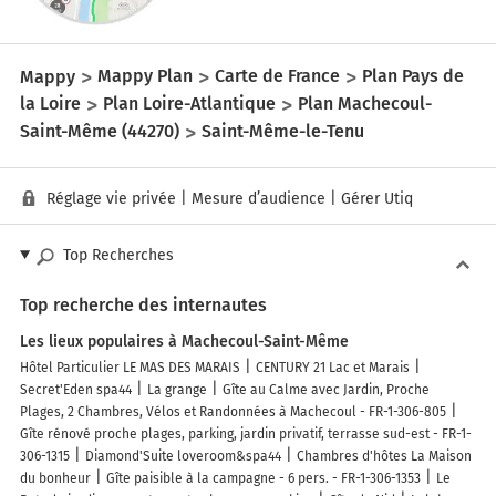
Mappy
Mappy Plan
Carte de France
Plan Pays de
la Loire
Plan Loire-Atlantique
Plan Machecoul-
Saint-Même (44270)
Saint-Même-le-Tenu
Réglage vie privée
|
Mesure d’audience
|
Gérer Utiq
Top Recherches
Top recherche des internautes
Les lieux populaires à Machecoul-Saint-Même
Hôtel Particulier LE MAS DES MARAIS
CENTURY 21 Lac et Marais
Secret'Eden spa44
La grange
Gîte au Calme avec Jardin, Proche
Plages, 2 Chambres, Vélos et Randonnées à Machecoul - FR-1-306-805
Gîte rénové proche plages, parking, jardin privatif, terrasse sud-est - FR-1-
306-1315
Diamond'Suite loveroom&spa44
Chambres d'hôtes La Maison
du bonheur
Gîte paisible à la campagne - 6 pers. - FR-1-306-1353
Le