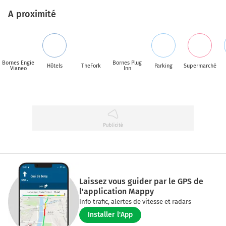
A proximité
Bornes Engie
Bornes Plug
Hôtels
TheFork
Parking
Supermarché
Vianeo
Inn
Laissez vous guider par le GPS de
l'application Mappy
Info trafic, alertes de vitesse et radars
Installer l'App