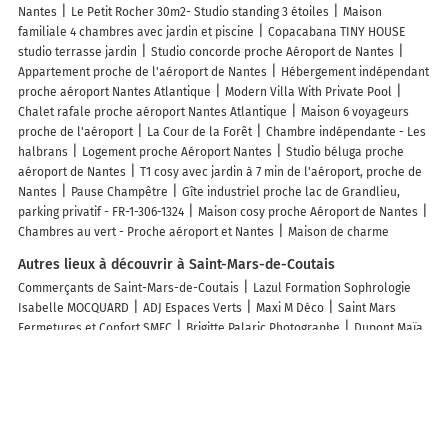
Nantes
Le Petit Rocher 30m2- Studio standing 3 étoiles
Maison
familiale 4 chambres avec jardin et piscine
Copacabana TINY HOUSE
studio terrasse jardin
Studio concorde proche Aéroport de Nantes
Appartement proche de l'aéroport de Nantes
Hébergement indépendant
proche aéroport Nantes Atlantique
Modern Villa With Private Pool
Chalet rafale proche aéroport Nantes Atlantique
Maison 6 voyageurs
proche de l'aéroport
La Cour de la Forêt
Chambre indépendante - Les
halbrans
Logement proche Aéroport Nantes
Studio béluga proche
aéroport de Nantes
T1 cosy avec jardin à 7 min de l'aéroport, proche de
Nantes
Pause Champêtre
Gîte industriel proche lac de Grandlieu,
parking privatif - FR-1-306-1324
Maison cosy proche Aéroport de Nantes
Chambres au vert - Proche aéroport et Nantes
Maison de charme
Autres lieux à découvrir à Saint-Mars-de-Coutais
Commerçants de Saint-Mars-de-Coutais
Lazul Formation Sophrologie
Isabelle MOCQUARD
ADJ Espaces Verts
Maxi M Déco
Saint Mars
Fermetures et Confort SMFC
Brigitte Palaric Photographe
Dupont Maïa
DP Recouvrement
Mathieu Sorin
SARL Gouy-Guitteny
Au Fil Des
Idées
Cap Habitat
Spac In
L' Art Des Ciseaux
Bébéfer Sté
G.p.c.
Ace Electro SARL
Atelier Sebastien Blanchard
Antiopa
B-Orientation
Voltage Elec
Les Intemporels tapissier
Joyeux Plomberie
Essentiel
Bois
Grandjouan Peinture décoration
Florence Barreau
Souffle &
Energie - Valerie Pilet sophrologie
Boursin Michael
le Bati Fute