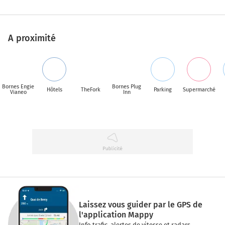
A proximité
Bornes Engie
Bornes Plug
Hôtels
TheFork
Parking
Supermarché
Vianeo
Inn
Laissez vous guider par le GPS de
l'application Mappy
Info trafic, alertes de vitesse et radars