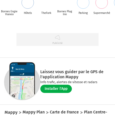
Bornes Engie
Bornes Plug
Hôtels
TheFork
Parking
Supermarché
Vianeo
Inn
Laissez vous guider par le GPS de
l'application Mappy
Info trafic, alertes de vitesse et radars
Installer l'App
Mappy
Mappy Plan
Carte de France
Plan Centre-