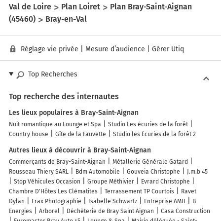
Val de Loire
Plan Loiret
Plan Bray-Saint-Aignan
(45460)
Bray-en-Val
Réglage vie privée
|
Mesure d’audience
|
Gérer Utiq
Top Recherches
Top recherche des internautes
Les lieux populaires à Bray-Saint-Aignan
Nuit romantique au Lounge et Spa
Studio Les écuries de la forêt
Country house
Gîte de la Fauvette
Studio les Écuries de la forêt 2
Autres lieux à découvrir à Bray-Saint-Aignan
Commerçants de Bray-Saint-Aignan
Métallerie Générale Gatard
Rousseau Thiery SARL
Bdm Automobile
Gouveia Christophe
J.m.b 45
Stop Véhicules Occasion
Groupe Méthivier
Evrard Christophe
Chambre D'Hôtes Les Clématites
Terrassement TP Courtois
Ravet
Dylan
Frax Photographie
Isabelle Schwartz
Entreprise AMH
B
Energies
Arborel
Déchèterie de Bray Saint Aignan
Casa Construction
Euromaster Bray Auto 45
Lounge & Spa
Mairie déléguée - Saint-