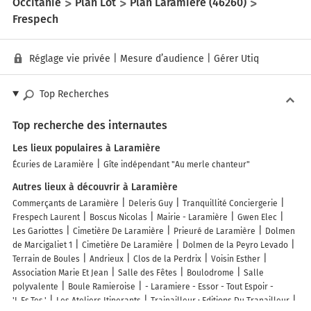
Occitanie
Plan Lot
Plan Laramière (46260)
Frespech
Réglage vie privée
|
Mesure d’audience
|
Gérer Utiq
Top Recherches
Top recherche des internautes
Les lieux populaires à Laramière
Écuries de Laramière
Gîte indépendant "Au merle chanteur"
Autres lieux à découvrir à Laramière
Commerçants de Laramière
Deleris Guy
Tranquillité Conciergerie
Frespech Laurent
Boscus Nicolas
Mairie - Laramière
Gwen Elec
Les Gariottes
Cimetière De Laramière
Prieuré de Laramière
Dolmen
de Marcigaliet 1
Cimetière De Laramière
Dolmen de la Peyro Levado
Terrain de Boules
Andrieux
Clos de la Perdrix
Voisin Esther
Association Marie Et Jean
Salle des Fêtes
Boulodrome
Salle
polyvalente
Boule Ramieroise
- Laramiere - Essor - Tout Espoir -
'L.Es.Tes.'
Les Ateliers Itinerants
Trainailleur : Editions Du Tranailleur