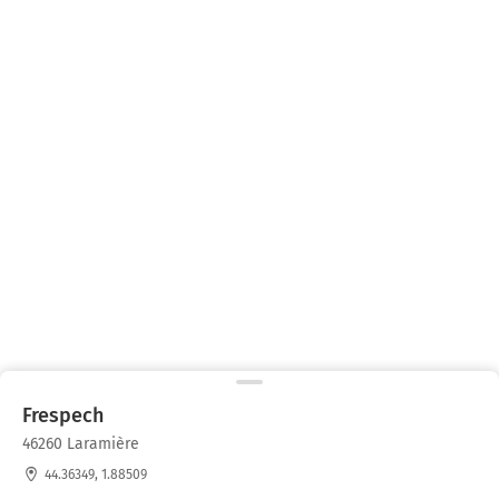
Frespech
46260 Laramière
44.36349, 1.88509