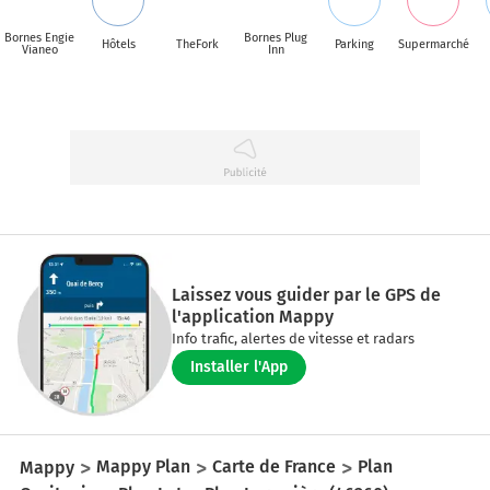
Bornes Engie
Bornes Plug
Hôtels
TheFork
Parking
Supermarché
Vianeo
Inn
Laissez vous guider par le GPS de
l'application Mappy
Info trafic, alertes de vitesse et radars
Installer l'App
Mappy
Mappy Plan
Carte de France
Plan