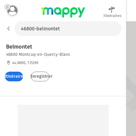
Itinéraires
Mappy
Belmontet
46800 Montcuq-en-Quercy-Blanc
44.36610, 1.15269
Itinéraires
Enregistrer