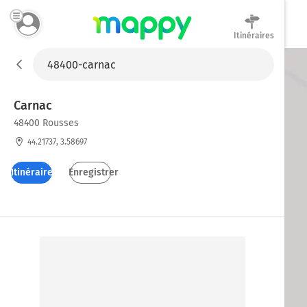
Itinéraires
Mappy
Carnac
48400 Rousses
44.21737, 3.58697
Itinéraires
Enregistrer